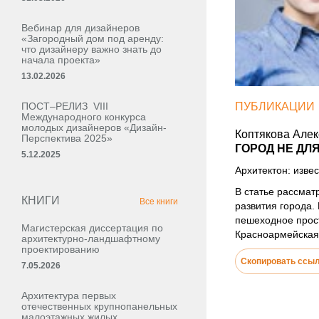
Вебинар для дизайнеров
«Загородный дом под аренду:
что дизайнеру важно знать до
начала проекта»
13.02.2026
ПОСТ–РЕЛИЗ VIII
ПУБЛИКАЦИИ
Международного конкурса
молодых дизайнеров «Дизайн-
Коптякова Але
Перспектива 2025»
ГОРОД НЕ ДЛ
5.12.2025
Архитектон: извес
В статье рассмат
КНИГИ
Все книги
развития города.
пешеходное прос
Магистерская диссертация по
Красноармейская
архитектурно-ландшафтному
проектированию
Скопировать ссы
7.05.2026
Архитектура первых
отечественных крупнопанельных
малоэтажных жилых,