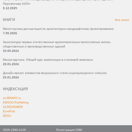
Перспектива 2025»
5.12.2025
КНИГИ
Все книги
Магистерская диссертация по архитектурно-ландшафтному проектированию
7.05.2026
Архитектура первых отечественных крупнопанельных малоэтажных жилых,
общественных и производственных зданий
23.05.2024
Малая картина. Общий курс композиции в станковой живописи
23.01.2024
Дизайн-проект элементов визуального стиля социокультурного события
23.01.2024
ИНДЕКСАЦИЯ
eLIBRARY.ru
EBSCO Publishing
ULRICHSWEB
EuroPub
DOAJ
ISSN 1990-4126
Регистрация СМИ