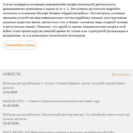
Статья посвящена основным направлениям профессиональной деятельности
древнеримских инженеров и зодчих в I в. н. э. Эти аспекты достаточно подробно
изложены в сочинении Иосифа Флавия «Иудейская война». Рассмотрены основные
принципы устройства фортификационных систем иудейских городов, конструктивные
решения защитных валов, крепостных стен и башен, основные виды осадной техники
и метательных машин. Показано, что одной из причин поражения повстанцев в этой
войне стало превосходство римской армии не только в ее структурной организации и
вооружении, но и в инженерно-техническом потенциале.
Скопировать ссылку
НОВОСТИ
Все новости
Вебинар для дизайнеров от Аскона «Хоумстейджинг: декор, который зарабатывает
деньги»
1.04.2026
MosBuild 2026 — главная строительно-интерьерная выставка года
31.03.2026
Вебинар для дизайнеров «Загородный дом под аренду: что дизайнеру важно знать до
начала проекта»
13.02.2026
ПОСТ–РЕЛИЗ VIII Международного конкурса молодых дизайнеров «Дизайн-