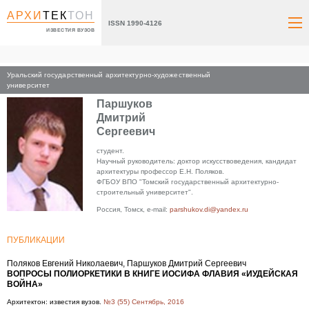
АРХИ
ТЕК
ТОН
ISSN 1990-4126
ИЗВЕСТИЯ ВУЗОВ
Уральский государственный архитектурно-художественный
Главная
университет
Паршуков
Дмитрий
Сергеевич
cтудент.
Научный руководитель: доктор искусствоведения, кандидат
архитектуры профессор Е.Н. Поляков.
ФГБОУ ВПО "Томский государственный архитектурно-
строительный университет".
Россия, Томск, e-mail:
parshukov.di@yandex.ru
ПУБЛИКАЦИИ
Поляков Евгений Николаевич, Паршуков Дмитрий Сергеевич
ВОПРОСЫ ПОЛИОРКЕТИКИ В КНИГЕ ИОСИФА ФЛАВИЯ «ИУДЕЙСКАЯ
ВОЙНА»
Архитектон: известия вузов.
№3 (55) Сентябрь, 2016