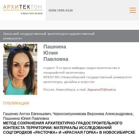
АРХИ
ТЕК
ТОН
ISSN 1990-4126
ИЗВЕСТИЯ ВУЗОВ
Уральский государственный архитектурно-художественный
Главная
университет
Пашнина
Юлия
Павловна
студент 5-го курса кафедры градостроительства и
ландшафтной архитектуры
ФГБОУ ВО «Новосибирский государственный университет
архитектуры, дизайна и искусств»
Россия, Новосибирск, e-mail:
Jaguana25@mail.ru
ПУБЛИКАЦИИ
Гашенко Антон Евгеньевич, Чернозипунникова Вероника Александровна,
Пашнина Юлия Павловна
МЕТОД СОХРАНЕНИЯ АРХИТЕКТУРНО-ГРАДОСТРОИТЕЛЬНОГО
КОНТЕКСТА ТЕРРИТОРИИ: МАТЕРИАЛЫ ИССЛЕДОВАНИЙ
СОЦГОРОДКОВ «РАСТОЧКА» И «КРАСНАЯ ГОРКА» В НОВОСИБИРСКЕ