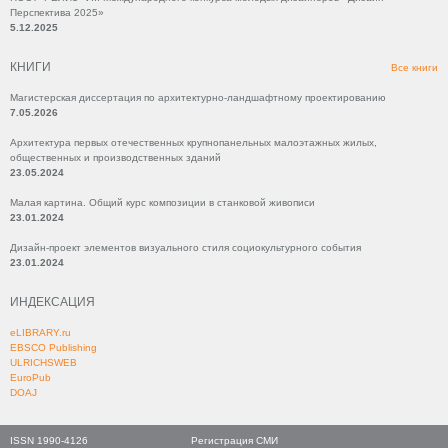
Перспектива 2025»
5.12.2025
КНИГИ
Все книги
Магистерская диссертация по архитектурно-ландшафтному проектированию
7.05.2026
Архитектура первых отечественных крупнопанельных малоэтажных жилых,
общественных и производственных зданий
23.05.2024
Малая картина. Общий курс композиции в станковой живописи
23.01.2024
Дизайн-проект элементов визуального стиля социокультурного события
23.01.2024
ИНДЕКСАЦИЯ
eLIBRARY.ru
EBSCO Publishing
ULRICHSWEB
EuroPub
DOAJ
ISSN 1990-4126
Регистрация СМИ