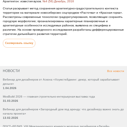
Архитектон: известия вузов.
№4 (56) Декабрь, 2016
Статья раскрывает метод сохранения архитектурно-градостроительного контекста
территории на материале новосибирских соцгородков «Расточка» и «Красная горка».
Рассмотрены современные технологии градорегулирования, позволяющие сохранять
городскую морфологию; проанализированы характерные планировочные и
архитектурные особенности исследуемых районов, выявлена их специфика и
различие. На основе проведенного исследования разработаны дифференцированные
стратегии дальнейшего развития территорий.
Скопировать ссылку
НОВОСТИ
Все новости
Вебинар для дизайнеров от Аскона «Хоумстейджинг: декор, который зарабатывает
деньги»
1.04.2026
MosBuild 2026 — главная строительно-интерьерная выставка года
31.03.2026
Вебинар для дизайнеров «Загородный дом под аренду: что дизайнеру важно знать до
начала проекта»
13.02.2026
ПОСТ–РЕЛИЗ VIII Международного конкурса молодых дизайнеров «Дизайн-