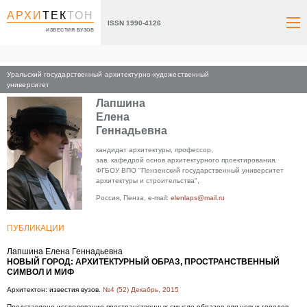
АРХИ
ТЕК
ТОН
ISSN 1990-4126
ИЗВЕСТИЯ ВУЗОВ
Уральский государственный архитектурно-художественный
Главная
университет
Лапшина
Елена
Геннадьевна
кандидат архитектуры, профессор,
зав. кафедрой основ архитектурного проектирования.
ФГБОУ ВПО "Пензенский государственный университет
архитектуры и строительства",
Россия, Пенза, e-mail:
elenlaps@mail.ru
ПУБЛИКАЦИИ
Лапшина Елена Геннадьевна
НОВЫЙ ГОРОД: АРХИТЕКТУРНЫЙ ОБРАЗ, ПРОСТРАНСТВЕННЫЙ
СИМВОЛ И МИФ
Архитектон: известия вузов.
№4 (52) Декабрь, 2015
Представлено исследование пространственных смысло-образов для новых городов,