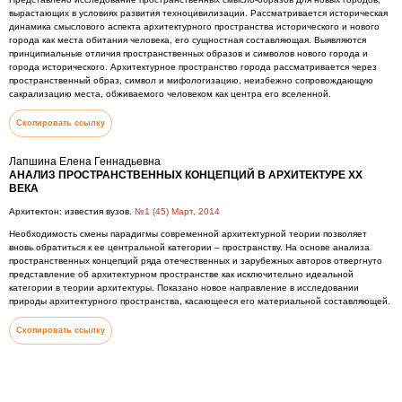
вырастающих в условиях развития техноцивилизации. Рассматривается историческая
динамика смыслового аспекта архитектурного пространства исторического и нового
города как места обитания человека, его сущностная составляющая. Выявляются
принципиальные отличия пространственных образов и символов нового города и
города исторического. Архитектурное пространство города рассматривается через
пространственный образ, символ и мифологизацию, неизбежно сопровождающую
сакрализацию места, обживаемого человеком как центра его вселенной.
Скопировать ссылку
Лапшина Елена Геннадьевна
АНАЛИЗ ПРОСТРАНСТВЕННЫХ КОНЦЕПЦИЙ В АРХИТЕКТУРЕ XX
ВЕКА
Архитектон: известия вузов.
№1 (45) Март, 2014
Необходимость смены парадигмы современной архитектурной теории позволяет
вновь обратиться к ее центральной категории – пространству. На основе анализа
пространственных концепций ряда отечественных и зарубежных авторов отвергнуто
представление об архитектурном пространстве как исключительно идеальной
категории в теории архитектуры. Показано новое направление в исследовании
природы архитектурного пространства, касающееся его материальной составляющей.
Скопировать ссылку