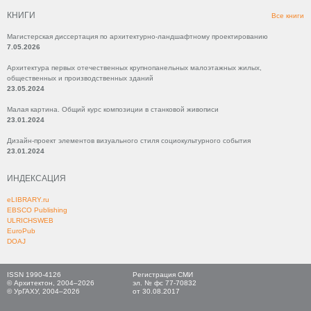
КНИГИ
Все книги
Магистерская диссертация по архитектурно-ландшафтному проектированию
7.05.2026
Архитектура первых отечественных крупнопанельных малоэтажных жилых,
общественных и производственных зданий
23.05.2024
Малая картина. Общий курс композиции в станковой живописи
23.01.2024
Дизайн-проект элементов визуального стиля социокультурного события
23.01.2024
ИНДЕКСАЦИЯ
eLIBRARY.ru
EBSCO Publishing
ULRICHSWEB
EuroPub
DOAJ
ISSN 1990-4126
Регистрация СМИ
© Архитектон, 2004–2026
эл. № фс 77-70832
© УрГАХУ, 2004–2026
от 30.08.2017