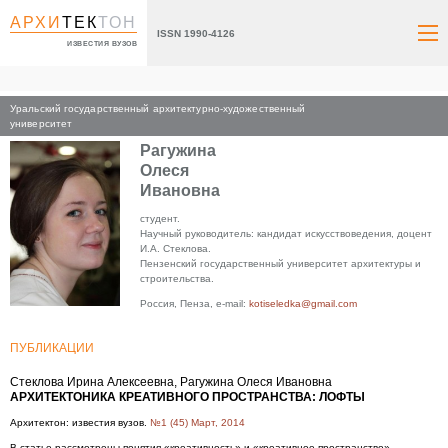
АРХИ
ТЕК
ТОН
ISSN 1990-4126
ИЗВЕСТИЯ ВУЗОВ
Уральский государственный архитектурно-художественный
Главная
университет
Рагужина
Олеся
Ивановна
студент.
Научный руководитель: кандидат искусствоведения, доцент
И.А. Стеклова.
Пензенский государственный университет архитектуры и
строительства.
Россия, Пенза, e-mail:
kotiseledka@gmail.com
ПУБЛИКАЦИИ
Стеклова Ирина Алексеевна, Рагужина Олеся Ивановна
АРХИТЕКТОНИКА КРЕАТИВНОГО ПРОСТРАНСТВА: ЛОФТЫ
Архитектон: известия вузов.
№1 (45) Март, 2014
В статье рассмотрены понятия «креативность» и «креативное пространство».