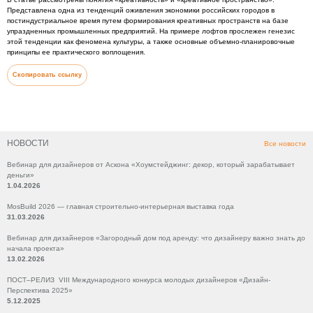
Представлена одна из тенденций оживления экономики российских городов в
постиндустриальное время путем формирования креативных пространств на базе
упраздненных промышленных предприятий. На примере лофтов прослежен генезис
этой тенденции как феномена культуры, а также основные объемно-планировочные
принципы ее практического воплощения.
Скопировать ссылку
НОВОСТИ
Все новости
Вебинар для дизайнеров от Аскона «Хоумстейджинг: декор, который зарабатывает
деньги»
1.04.2026
MosBuild 2026 — главная строительно-интерьерная выставка года
31.03.2026
Вебинар для дизайнеров «Загородный дом под аренду: что дизайнеру важно знать до
начала проекта»
13.02.2026
ПОСТ–РЕЛИЗ VIII Международного конкурса молодых дизайнеров «Дизайн-
Перспектива 2025»
5.12.2025