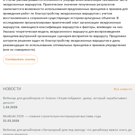
экскурсионных маршрутов. Практическое значение полученных результатов
заключается в возможности использования предложенных принципов и приемов для
проведения работ по благоустройству экскурсионных маршрутов с учетом
восстановления и сохранения существующих историко-культурных объектов. В
исследовании проанализирован практический опыт организации экскурсионных
маршрутов, имеющиеся классификации маршрутов и факторы, влияющие на них.
Указана теоретическая модель экскурсионного маршрута для воспроизведения
принципов внутренней организации сценария восприятия по маршруту. Предложен
алгоритм решения задач по благоустройству экскурсионных маршрутов и даны
рекомендации по использованию оптимальных принципов и приемов упорядочения
(или их совокупности).
Скопировать ссылку
НОВОСТИ
Все новости
Вебинар для дизайнеров от Аскона «Хоумстейджинг: декор, который зарабатывает
деньги»
1.04.2026
MosBuild 2026 — главная строительно-интерьерная выставка года
31.03.2026
Вебинар для дизайнеров «Загородный дом под аренду: что дизайнеру важно знать до
начала проекта»