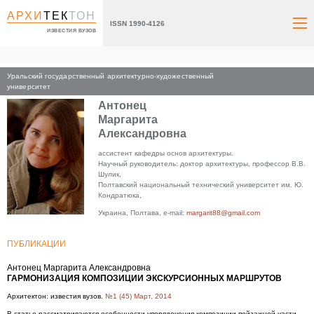
АРХИ
ТЕК
ТОН
ISSN 1990-4126
ИЗВЕСТИЯ ВУЗОВ
Уральский государственный архитектурно-художественный
Главная
университет
Антонец
Маргарита
Александровна
ассистент кафедры основ архитектуры.
Научный руководитель: доктор архитектуры, профессор В.В.
Шулик,
Полтавский национальный технический университет им. Ю.
Кондратюка,
Украина, Полтава, e-mail:
margarit88@gmail.com
ПУБЛИКАЦИИ
Антонец Маргарита Александровна
ГАРМОНИЗАЦИЯ КОМПОЗИЦИИ ЭКСКУРСИОННЫХ МАРШРУТОВ
Архитектон: известия вузов.
№1 (45) Март, 2014
В статье рассматриваются особенности упорядочения композиции пейзажной части