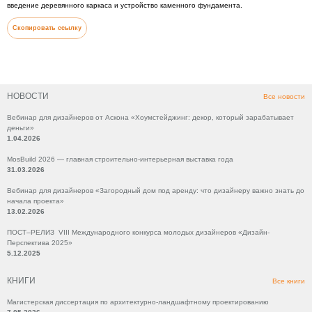
введение деревянного каркаса и устройство каменного фундамента.
Скопировать ссылку
НОВОСТИ
Все новости
Вебинар для дизайнеров от Аскона «Хоумстейджинг: декор, который зарабатывает
деньги»
1.04.2026
MosBuild 2026 — главная строительно-интерьерная выставка года
31.03.2026
Вебинар для дизайнеров «Загородный дом под аренду: что дизайнеру важно знать до
начала проекта»
13.02.2026
ПОСТ–РЕЛИЗ VIII Международного конкурса молодых дизайнеров «Дизайн-
Перспектива 2025»
5.12.2025
КНИГИ
Все книги
Магистерская диссертация по архитектурно-ландшафтному проектированию