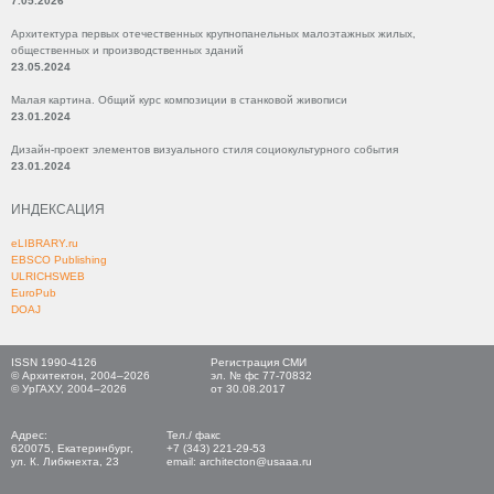
7.05.2026
Архитектура первых отечественных крупнопанельных малоэтажных жилых,
общественных и производственных зданий
23.05.2024
Малая картина. Общий курс композиции в станковой живописи
23.01.2024
Дизайн-проект элементов визуального стиля социокультурного события
23.01.2024
ИНДЕКСАЦИЯ
eLIBRARY.ru
EBSCO Publishing
ULRICHSWEB
EuroPub
DOAJ
ISSN 1990-4126
Регистрация СМИ
© Архитектон, 2004–2026
эл. № фс 77-70832
© УрГАХУ, 2004–2026
от 30.08.2017
Адрес:
Тел./ факс
620075, Екатеринбург,
+7 (343) 221-29-53
ул. К. Либкнехта, 23
email: architecton@usaaa.ru