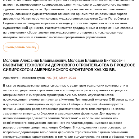
история возникновения и совершенствования уникального архитектурного явления –
художественного паркета. Прослеживается развитие технологии изготовления и
укладки сложных в художественном отношении орнаментов из различных сортов
древесины. На примере уникальных художественных паркетов Санкт-Петербурга и
Подмосковья исследуются приемы и методы устройства паркетных полов высокой
художественной ценности. Рассматриваются традиционные и современные способы
изготовления и сборки элементов художественного паркета с использованием
лазерной техники и станков с числовым программным управлением.
Скопировать ссылку
Молодин Александр Владимирович, Молодин Владимир Викторович
РАЗВИТИЕ ТЕХНОЛОГИИ ДЕРНОВОГО СТРОИТЕЛЬСТВА В ПРОЦЕССЕ
СИБИРСКОГО И АМЕРИКАНСКОГО ФРОНТИРОВ XVII-XIX ВВ.
Архитектон: известия вузов.
№1 (45) Март, 2014
В статье освещаются вопросы, связанные с развитием технологии грунтового, и в
частности, дернового строительства и его широкого распространения в процессе
американского и сибирского фронтиров XVII-XIX веков. Изучаются истоки
происхождения технологии начиная с Кукутень-Трипольской культуры X-III веков до н.э
и до начала колонизационных процессов в Сибири и Америке. Анализируются
причины широкого распространения рассматриваемого типа построек на этапах
закрепления в период сибирского и американского фронтиров. Для научного
использования предлагается понятие "пластянки" – небольшого жилого или
хозяйственного сооружения, сложенного из пластов дерна, имевшее широкое
распространение среди поселенцев Сибири. В исследовании также освещаются
вопросы модернизации технологии дернового строительства с целью повышения
эксплуатационных характеристик, в том числе оштукатуривание стен и обшивка тесом,