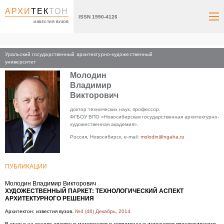
АРХИ
ТЕК
ТОН
ISSN 1990-4126
ИЗВЕСТИЯ ВУЗОВ
Уральский государственный архитектурно-художественный
Главная
университет
Молодин
Владимир
Викторович
доктор технических наук, профессор.
ФГБОУ ВПО «Новосибирская государственная архитектурно-
художественная академия»,
Россия, Новосибирск, e-mail:
molodin@ngaha.ru
ПУБЛИКАЦИИ
Молодин Владимир Викторович
ХУДОЖЕСТВЕННЫЙ ПАРКЕТ: ТЕХНОЛОГИЧЕСКИЙ АСПЕКТ
АРХИТЕКТУРНОГО РЕШЕНИЯ
Архитектон: известия вузов.
№4 (48) Декабрь, 2014
В статье на основе архивных материалов и современных источников прослеживается