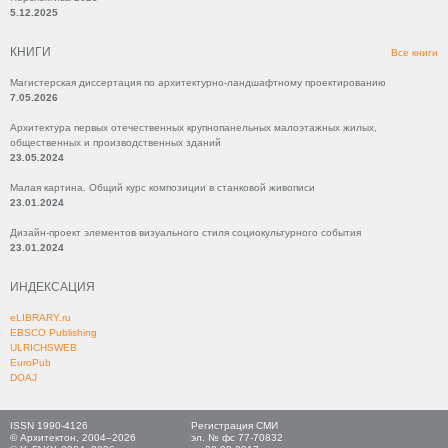
5.12.2025
КНИГИ
Все книги
Магистерская диссертация по архитектурно-ландшафтному проектированию
7.05.2026
Архитектура первых отечественных крупнопанельных малоэтажных жилых,
общественных и производственных зданий
23.05.2024
Малая картина. Общий курс композиции в станковой живописи
23.01.2024
Дизайн-проект элементов визуального стиля социокультурного события
23.01.2024
ИНДЕКСАЦИЯ
eLIBRARY.ru
EBSCO Publishing
ULRICHSWEB
EuroPub
DOAJ
ISSN 1990-4126
Регистрация СМИ
© Архитектон, 2004–2026
эл. № фс 77-70832