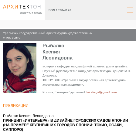
АРХИ
ТЕК
ТОН
ISSN 1990-4126
ИЗВЕСТИЯ ВУЗОВ
Уральский государственный архитектурно-художественный
Главная
университет
Рыбалко
Ксения
Леонидовна
аспирант кафедры ландшафтной архитектуры и дизайна.
Научный руководитель: кандидат архитектуры, доцент М.Н.
Дивакова,
ФГБОУ ВПО «Уральская государственная архитектурно-
художественная академия»,
Россия, Екатеринбург, e-mail:
krindiegirl@gmail.com
ПУБЛИКАЦИИ
Рыбалко Ксения Леонидовна
ПРИНЦИП «ИНТЕРЬЕРА» В ДИЗАЙНЕ ГОРОДСКИХ САДОВ ЯПОНИИ
(НА ПРИМЕРЕ КРУПНЕЙШИХ ГОРОДОВ ЯПОНИИ: ТОКИО, ОСАКИ,
САППОРО)