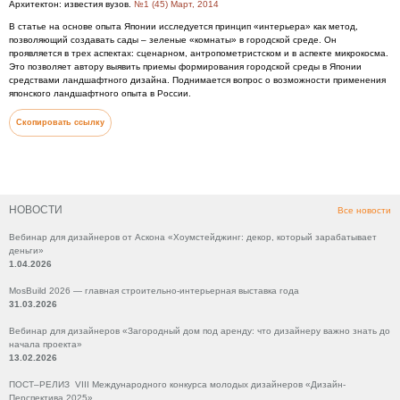
Архитектон: известия вузов.
№1 (45) Март, 2014
В статье на основе опыта Японии исследуется принцип «интерьера» как метод,
позволяющий создавать сады – зеленые «комнаты» в городской среде. Он
проявляется в трех аспектах: сценарном, антропометристском и в аспекте микрокосма.
Это позволяет автору выявить приемы формирования городской среды в Японии
средствами ландшафтного дизайна. Поднимается вопрос о возможности применения
японского ландшафтного опыта в России.
Скопировать ссылку
НОВОСТИ
Все новости
Вебинар для дизайнеров от Аскона «Хоумстейджинг: декор, который зарабатывает
деньги»
1.04.2026
MosBuild 2026 — главная строительно-интерьерная выставка года
31.03.2026
Вебинар для дизайнеров «Загородный дом под аренду: что дизайнеру важно знать до
начала проекта»
13.02.2026
ПОСТ–РЕЛИЗ VIII Международного конкурса молодых дизайнеров «Дизайн-
Перспектива 2025»