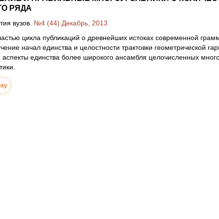
ГО РЯДА
тия вузов.
№4 (44) Декабрь, 2013
частью цикла публикаций о древнейших истоках современной грамм
чение начал единства и целостности трактовки геометрической г
я аспекты единства более широкого ансамбля целочисленных мног
тики.
лку