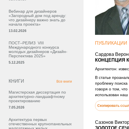
Вебинар для дизайнеров
«Загородный дом под аренду:
что дизайнеру важно знать до
начала проекта»
13.02.2026
ПОСТ–РЕЛИЗ VIII
ПУБЛИКАЦИИ
Международного конкурса
молодых дизайнеров «Дизайн-
Сардова Верон
Перспектива 2025»
КОНЦЕПЦИЯ 
5.12.2025
Архитектон: извес
В статье проанал
КНИГИ
Все книги
проблему поиска 
говоря о том, чт
Магистерская диссертация по
использован наш 
архитектурно-ландшафтному
проектированию
Скопировать ссы
7.05.2026
Архитектура первых
Сазонов Викто
отечественных крупнопанельных
ЗОЛОТОЕ СЕЧ
малоэтажных жилых,