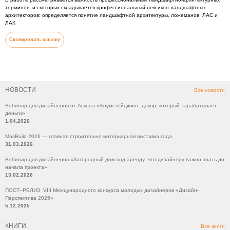
терминов, из которых складывается профессиональный лексикон ландшафтных
архитекторов; определяется понятие ландшафтной архитектуры, ложеманов, ЛАС и
ЛАК
Скопировать ссылку
НОВОСТИ
Все новости
Вебинар для дизайнеров от Аскона «Хоумстейджинг: декор, который зарабатывает
деньги»
1.04.2026
MosBuild 2026 — главная строительно-интерьерная выставка года
31.03.2026
Вебинар для дизайнеров «Загородный дом под аренду: что дизайнеру важно знать до
начала проекта»
13.02.2026
ПОСТ–РЕЛИЗ VIII Международного конкурса молодых дизайнеров «Дизайн-
Перспектива 2025»
5.12.2025
КНИГИ
Все книги