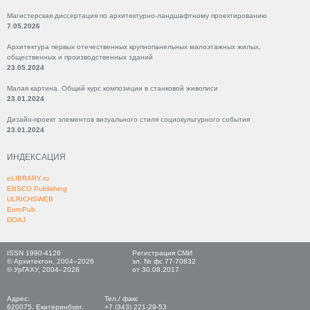
Магистерская диссертация по архитектурно-ландшафтному проектированию
7.05.2026
Архитектура первых отечественных крупнопанельных малоэтажных жилых,
общественных и производственных зданий
23.05.2024
Малая картина. Общий курс композиции в станковой живописи
23.01.2024
Дизайн-проект элементов визуального стиля социокультурного события
23.01.2024
ИНДЕКСАЦИЯ
eLIBRARY.ru
EBSCO Publishing
ULRICHSWEB
EuroPub
DOAJ
ISSN 1990-4126
Регистрация СМИ
© Архитектон, 2004–2026
эл. № фс 77-70832
© УрГАХУ, 2004–2026
от 30.08.2017
Адрес:
Тел./ факс
620075, Екатеринбург,
+7 (343) 221-29-53