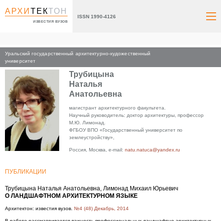
АРХИ
ТЕК
ТОН
ISSN 1990-4126
ИЗВЕСТИЯ ВУЗОВ
Уральский государственный архитектурно-художественный
Главная
университет
Трубицына
Наталья
Анатольевна
магистрант архитектурного факультета.
Научный руководитель: доктор архитектуры, профессор
М.Ю. Лимонад.
ФГБОУ ВПО «Государственный университет по
землеустройству»,
Россия, Москва, e-mail:
natu.natuca@yandex.ru
ПУБЛИКАЦИИ
Трубицына Наталья Анатольевна, Лимонад Михаил Юрьевич
О ЛАНДШАФТНОМ АРХИТЕКТУРНОМ ЯЗЫКЕ
Архитектон: известия вузов.
№4 (48) Декабрь, 2014
В работе рассматривается важность профессиональных ландшафтно-архитектурных