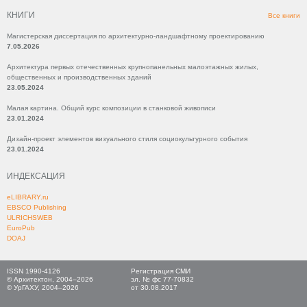
КНИГИ
Все книги
Магистерская диссертация по архитектурно-ландшафтному проектированию
7.05.2026
Архитектура первых отечественных крупнопанельных малоэтажных жилых,
общественных и производственных зданий
23.05.2024
Малая картина. Общий курс композиции в станковой живописи
23.01.2024
Дизайн-проект элементов визуального стиля социокультурного события
23.01.2024
ИНДЕКСАЦИЯ
eLIBRARY.ru
EBSCO Publishing
ULRICHSWEB
EuroPub
DOAJ
ISSN 1990-4126
Регистрация СМИ
© Архитектон, 2004–2026
эл. № фс 77-70832
© УрГАХУ, 2004–2026
от 30.08.2017