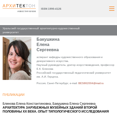
АРХИ
ТЕК
ТОН
ISSN 1990-4126
ИЗВЕСТИЯ ВУЗОВ
Уральский государственный архитектурно-художественный
Главная
университет
Бакушкина
Елена
Сергеевна
аспирант кафедры художественного образования и
декоративного искусства.
Научный руководитель: доктор искусствоведения, профессор
Е.К. Блинова
Российский государственный педагогический университет
им. А.И. Герцена.
Россия, Санкт-Петербург, e-mail:
BES862004@mail.ru
ПУБЛИКАЦИИ
Блинова Елена Константиновна, Бакушкина Елена Сергеевна
АРХИТЕКТУРА ЗАРУБЕЖНЫХ МУЗЕЙНЫХ ЗДАНИЙ ВТОРОЙ
ПОЛОВИНЫ XX ВЕКА. ОПЫТ ТИПОЛОГИЧЕСКОГО ИССЛЕДОВАНИЯ