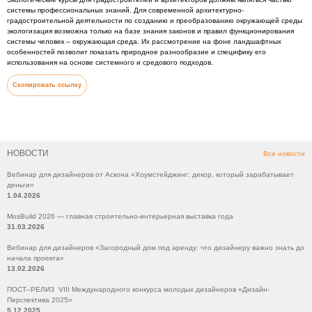
системы профессиональных знаний. Для современной архитектурно-
градостроительной деятельности по созданию и преобразованию окружающей среды
экологизация возможна только на базе знания законов и правил функционирования
системы человек – окружающая среда. Их рассмотрение на фоне ландшафтных
особенностей позволит показать природное разнообразие и специфику его
использования на основе системного и средового подходов.
Скопировать ссылку
НОВОСТИ
Все новости
Вебинар для дизайнеров от Аскона «Хоумстейджинг: декор, который зарабатывает
деньги»
1.04.2026
MosBuild 2026 — главная строительно-интерьерная выставка года
31.03.2026
Вебинар для дизайнеров «Загородный дом под аренду: что дизайнеру важно знать до
начала проекта»
13.02.2026
ПОСТ–РЕЛИЗ VIII Международного конкурса молодых дизайнеров «Дизайн-
Перспектива 2025»
5.12.2025