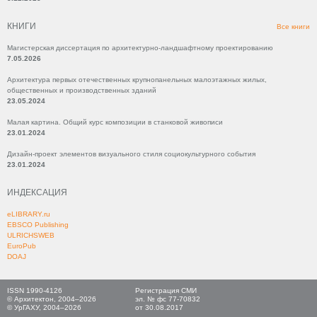
КНИГИ
Все книги
Магистерская диссертация по архитектурно-ландшафтному проектированию
7.05.2026
Архитектура первых отечественных крупнопанельных малоэтажных жилых,
общественных и производственных зданий
23.05.2024
Малая картина. Общий курс композиции в станковой живописи
23.01.2024
Дизайн-проект элементов визуального стиля социокультурного события
23.01.2024
ИНДЕКСАЦИЯ
eLIBRARY.ru
EBSCO Publishing
ULRICHSWEB
EuroPub
DOAJ
ISSN 1990-4126
Регистрация СМИ
© Архитектон, 2004–2026
эл. № фс 77-70832
© УрГАХУ, 2004–2026
от 30.08.2017