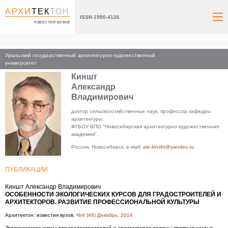
АРХИ
ТЕК
ТОН
ISSN 1990-4126
ИЗВЕСТИЯ ВУЗОВ
Уральский государственный архитектурно-художественный
Главная
университет
Киншт
Александр
Владимирович
доктор сельскохозяйственных наук, профессор кафедры
архитектуры.
ФГБОУ ВПО "Новосибирская архитектурно-художественная
академия".
Россия, Новосибирск, e-mail:
ale-kinsht@yandex.ru
ПУБЛИКАЦИИ
Киншт Александр Владимирович
ОСОБЕННОСТИ ЭКОЛОГИЧЕСКИХ КУРСОВ ДЛЯ ГРАДОСТРОИТЕЛЕЙ И
АРХИТЕКТОРОВ. РАЗВИТИЕ ПРОФЕССИОНАЛЬНОЙ КУЛЬТУРЫ
Архитектон: известия вузов.
№4 (48) Декабрь, 2014
Экологические курсы для градостроителей и архитекторов должны являться частью