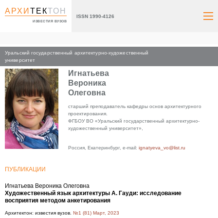
АРХИ
ТЕК
ТОН
ISSN 1990-4126
ИЗВЕСТИЯ ВУЗОВ
Уральский государственный архитектурно-художественный
Главная
университет
Игнатьева
Вероника
Олеговна
старший преподаватель кафедры основ архитектурного
проектирования.
ФГБОУ ВО «Уральский государственный архитектурно-
художественный университет»,
Россия, Екатеринбург, e-mail:
ignatyeva_vo@list.ru
ПУБЛИКАЦИИ
Игнатьева Вероника Олеговна
Художественный язык архитектуры А. Гауди: исследование
восприятия методом анкетирования
Архитектон: известия вузов.
№1 (81) Март, 2023