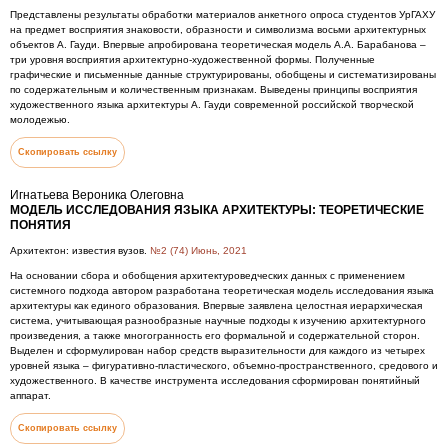
Представлены результаты обработки материалов анкетного опроса студентов УрГАХУ
на предмет восприятия знаковости, образности и символизма восьми архитектурных
объектов А. Гауди. Впервые апробирована теоретическая модель А.А. Барабанова –
три уровня восприятия архитектурно-художественной формы. Полученные
графические и письменные данные структурированы, обобщены и систематизированы
по содержательным и количественным признакам. Выведены принципы восприятия
художественного языка архитектуры А. Гауди современной российской творческой
молодежью.
Скопировать ссылку
Игнатьева Вероника Олеговна
МОДЕЛЬ ИССЛЕДОВАНИЯ ЯЗЫКА АРХИТЕКТУРЫ: ТЕОРЕТИЧЕСКИЕ
ПОНЯТИЯ
Архитектон: известия вузов.
№2 (74) Июнь, 2021
На основании сбора и обобщения архитектуроведческих данных с применением
системного подхода автором разработана теоретическая модель исследования языка
архитектуры как единого образования. Впервые заявлена целостная иерархическая
система, учитывающая разнообразные научные подходы к изучению архитектурного
произведения, а также многогранность его формальной и содержательной сторон.
Выделен и сформулирован набор средств выразительности для каждого из четырех
уровней языка – фигуративно-пластического, объемно-пространственного, средового и
художественного. В качестве инструмента исследования сформирован понятийный
аппарат.
Скопировать ссылку