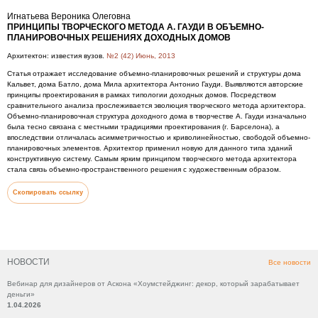
Игнатьева Вероника Олеговна
ПРИНЦИПЫ ТВОРЧЕСКОГО МЕТОДА А. ГАУДИ В ОБЪЕМНО-
ПЛАНИРОВОЧНЫХ РЕШЕНИЯХ ДОХОДНЫХ ДОМОВ
Архитектон: известия вузов.
№2 (42) Июнь, 2013
Статья отражает исследование объемно-планировочных решений и структуры дома
Кальвет, дома Батло, дома Мила архитектора Антонио Гауди. Выявляются авторские
принципы проектирования в рамках типологии доходных домов. Посредством
сравнительного анализа прослеживается эволюция творческого метода архитектора.
Объемно-планировочная структура доходного дома в творчестве А. Гауди изначально
была тесно связана с местными традициями проектирования (г. Барселона), а
впоследствии отличалась асимметричностью и криволинейностью, свободой объемно-
планировочных элементов. Архитектор применил новую для данного типа зданий
конструктивную систему. Самым ярким принципом творческого метода архитектора
стала связь объемно-пространственного решения с художественным образом.
Скопировать ссылку
НОВОСТИ
Все новости
Вебинар для дизайнеров от Аскона «Хоумстейджинг: декор, который зарабатывает
деньги»
1.04.2026