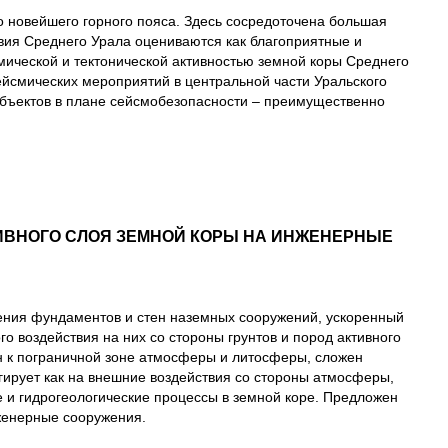
о новейшего горного пояса. Здесь сосредоточена большая
вия Среднего Урала оцениваются как благоприятные и
мической и тектонической активностью земной коры Среднего
йсмических мероприятий в центральной части Уральского
 объектов в плане сейсмобезопасности – преимущественно
ИВНОГО СЛОЯ ЗЕМНОЙ КОРЫ НА ИНЖЕНЕРНЫЕ
ения фундаментов и стен наземных сооружений, ускоренный
о воздействия на них со стороны грунтов и пород активного
н к пограничной зоне атмосферы и литосферы, сложен
гирует как на внешние воздействия со стороны атмосферы,
е и гидрогеологические процессы в земной коре. Предложен
нженерные сооружения.