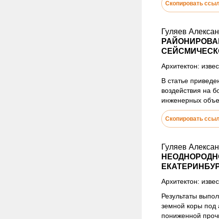
Скопировать ссы
Гуляев Алекса
РАЙОНИРОВАН
СЕЙСМИЧЕСК
Архитектон: извес
В статье приведе
воздействия на б
инженерных объек
Скопировать ссы
Гуляев Алекса
НЕОДНОРОДН
ЕКАТЕРИНБУ
Архитектон: извес
Результаты выпол
земной коры под
пониженной прочн