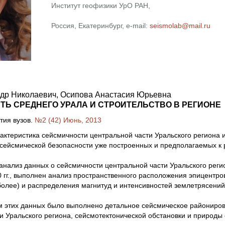
Институт геофизики УрО РАН,
Россия, Екатеринбург, e-mail:
seismolab@mail.ru
ндр Николаевич, Осипова Анастасия Юрьевна
Ь СРЕДНЕГО УРАЛА И СТРОИТЕЛЬСТВО В РЕГИОНЕ
тия вузов.
№2 (42) Июнь, 2013
рактеристика сейсмичности центральной части Уральского региона
сейсмической безопасности уже построенных и предполагаемых к 
анализ данных о сейсмичности центральной части Уральского реги
 гг., выполнен анализ пространственного расположения эпицентро
олее) и распределения магнитуд и интенсивностей землетрясений
м этих данных было выполнено детальное сейсмическое райониро
и Уральского региона, сейсмотектонической обстановки и природы