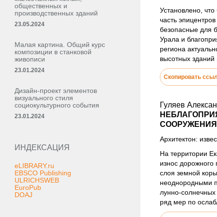
общественных и
Установлено, что
производственных зданий
часть эпицентров
23.05.2024
безопасные для б
Урала и благопр
Малая картина. Общий курс
региона актуальн
композиции в станковой
высотных зданий 
живописи
23.01.2024
Скопировать ссы
Дизайн-проект элементов
визуального стиля
Гуляев Алекса
социокультурного события
НЕБЛАГОПРИ
23.01.2024
СООРУЖЕНИЯ
Архитектон: извес
ИНДЕКСАЦИЯ
На территории Е
износ дорожного 
eLIBRARY.ru
EBSCO Publishing
слоя земной коры
ULRICHSWEB
неоднородными по
EuroPub
лунно-солнечных 
DOAJ
ряд мер по ослаб