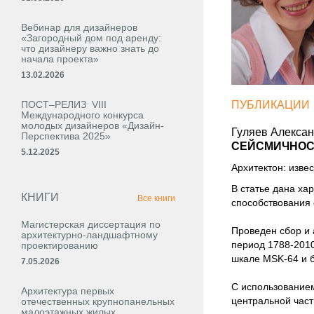
Вебинар для дизайнеров
«Загородный дом под аренду:
что дизайнеру важно знать до
начала проекта»
13.02.2026
ПОСТ–РЕЛИЗ VIII
ПУБЛИКАЦИИ
Международного конкурса
молодых дизайнеров «Дизайн-
Гуляев Алекса
Перспектива 2025»
СЕЙСМИЧНОСТ
5.12.2025
Архитектон: извес
В статье дана ха
КНИГИ
Все книги
способствования 
Магистерская диссертация по
Проведен сбор и 
архитектурно-ландшафтному
период 1788-2010
проектированию
шкале MSK-64 и б
7.05.2026
С использование
Архитектура первых
центральной част
отечественных крупнопанельных
малоэтажных жилых,