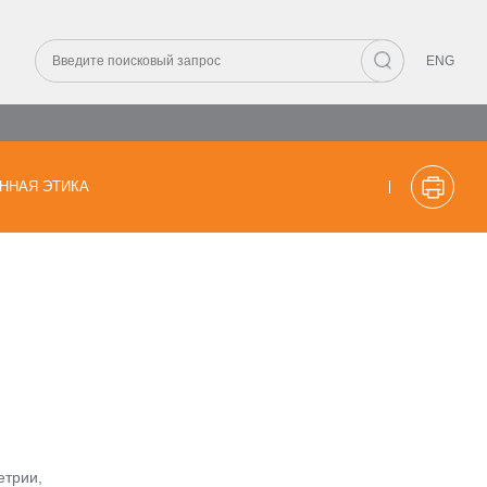
ENG
ННАЯ ЭТИКА
етрии,