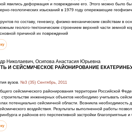
рой явились деформация и повреждение его. Этого можно было бы
ерно-геологических изысканий в 1979 году опережающие геофизич
рунтов по составу, генезису, физико-механическим свойствам в о
ожным геолого-тектоническим строением верхней части земной кор
основной причиной их повреждений
лку
ндр Николаевич, Осипова Анастасия Юрьевна
ТЬ И СЕЙСМИЧЕСКОЕ РАЙОНИРОВАНИЕ ЕКАТЕРИНБУ
тия вузов.
№3 (35) Сентябрь, 2011
бщего сейсмического районирования территории Российской Феде
 строительстве инженерных объектов необходимо учитывать сейсми
елах потенциально сейсмичной области. Возникла необходимость 
ейсмического воздействия. Результаты выполненной работы позвол
ринбурга и районов его перспективной застройки благоприятные и
лку