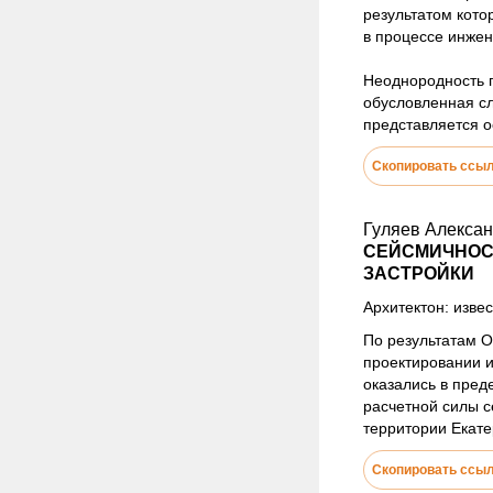
результатом кото
в процессе инжен
Неоднородность г
обусловленная сл
представляется 
Скопировать ссы
Гуляев Алекса
СЕЙСМИЧНОС
ЗАСТРОЙКИ
Архитектон: извес
По результатам О
проектировании и
оказались в пред
расчетной силы с
территории Екате
Скопировать ссы