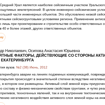
 Средний Урал является наиболее сейсмичным участком Уральског
 ощутимых землетрясений. В целом инженерно-сейсмические усло
ольшей части инженерных объектов. Это обусловлено низкой сейс
иятными сейсмогрунтовыми условиями региона. Применение антисе
о лишь при проектировании и строительстве особо ответственных
в 40 и более этажей, других ответственных объектов.
лку
ндр Николаевич, Осипова Анастасия Юрьевна
ЯТНЫЕ ФАКТОРЫ, ДЕЙСТВУЮЩИЕ СО СТОРОНЫ АКТ
 ЕКАТЕРИНБУРГА
тия вузов.
№2 (38) Июнь, 2012
катеринбурга аварии на линиях подземных коммуникаций, поврежд
покрытия происходят в значительной степени вследствие негативног
, в котором они размещены. Активный слой земной коры приуроче
 составу и физико-механическим свойствам грунтами, и чутко реа
приливов, техногенных явлений, так и на внутренние тектонически
лению негативного воздействия активного слоя земной коры на и