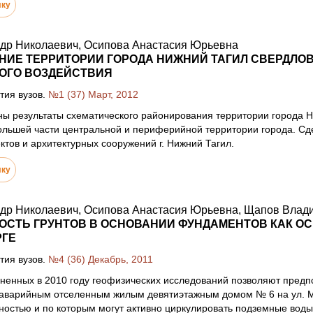
лку
ндр Николаевич, Осипова Анастасия Юрьевна
ИЕ ТЕРРИТОРИИ ГОРОДА НИЖНИЙ ТАГИЛ СВЕРДЛО
ОГО ВОЗДЕЙСТВИЯ
тия вузов.
№1 (37) Март, 2012
ны результаты схематического районирования территории города 
ольшей части центральной и периферийной территории города. Сд
тов и архитектурных сооружений г. Нижний Тагил.
лку
ндр Николаевич, Осипова Анастасия Юрьевна, Щапов Влад
ОСТЬ ГРУНТОВ В ОСНОВАНИИ ФУНДАМЕНТОВ КАК О
РГЕ
тия вузов.
№4 (36) Декабрь, 2011
ненных в 2010 году геофизических исследований позволяют предп
 аварийным отселенным жилым девятиэтажным домом № 6 на ул. Му
остью и по которым могут активно циркулировать подземные воды