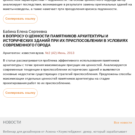
анализирует последствия, возникающие в результате замены оригинальных зданий на
макеты-новоделы, а также намечает пути преодоления кризиса подлинности.
Скопировать ссылку
Бабина Елена Сергеевна
К ВОПРОСУ О ЦЕННОСТИ ПАМЯТНИКОВ АРХИТЕКТУРЫ И
ИСТОРИЧЕСКИХ ЗДАНИЙ ПРИ ИХ ПРИСПОСОБЛЕНИИ В УСЛОВИЯХ
СОВРЕМЕННОГО ГОРОДА
Архитектон: известия вузов.
№2 (42) Июнь, 2013
В статье рассматривается проблема эффективного использования памятников
архитектуры с точки зрения максимизации присущих им ценностей. Анализируются
современные тенденции в приспособлении исторических зданий и выявляются
основные недостатки существующих стратегий приспособления. Предложены способы
максимизации отдельных ценностей памятников архитектуры на стадии
проектирования работ по их приспособлению.
Скопировать ссылку
НОВОСТИ
Все новости
Вебинар для дизайнеров от Аскона «Хоумстейджинг: декор, который зарабатывает