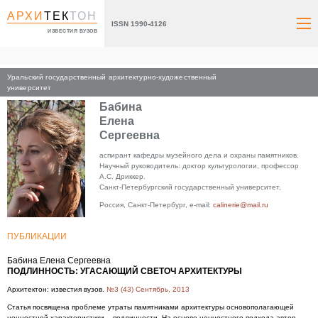
АРХИ
ТЕК
ТОН
ISSN 1990-4126
ИЗВЕСТИЯ ВУЗОВ
Уральский государственный архитектурно-художественный
Главная
университет
Бабина
Елена
Сергеевна
аспирант кафедры музейного дела и охраны памятников.
Научный руководитель: доктор культурологии, профессор
А.С. Дриккер.
Санкт-Петербургский государственный университет,
Россия, Санкт-Петербург, e-mail:
calinerie@mail.ru
ПУБЛИКАЦИИ
Бабина Елена Сергеевна
ПОДЛИННОСТЬ: УГАСАЮЩИЙ СВЕТОЧ АРХИТЕКТУРЫ
Архитектон: известия вузов.
№3 (43) Сентябрь, 2013
Статья посвящена проблеме утраты памятниками архитектуры основополагающей
ценностной характеристики – подлинности. На основе ценностного подхода автор