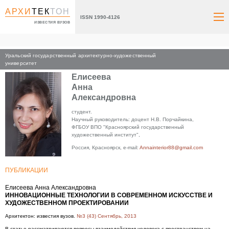
АРХИ
ТЕК
ТОН
ISSN 1990-4126
ИЗВЕСТИЯ ВУЗОВ
Уральский государственный архитектурно-художественный
Главная
университет
Елисеева
Анна
Александровна
студент.
Научный руководитель: доцент Н.В. Порчайкина,
ФГБОУ ВПО "Красноярский государственный
художественный институт",
Россия, Красноярск, e-mail:
Annainterior88@gmail.com
ПУБЛИКАЦИИ
Елисеева Анна Александровна
ИННОВАЦИОННЫЕ ТЕХНОЛОГИИ В СОВРЕМЕННОМ ИСКУССТВЕ И
ХУДОЖЕСТВЕННОМ ПРОЕКТИРОВАНИИ
Архитектон: известия вузов.
№3 (43) Сентябрь, 2013
В статье рассматриваются вопросы взаимодействия человека с пространством на