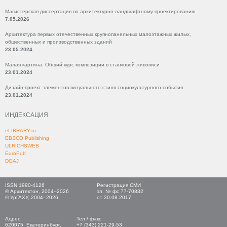
Магистерская диссертация по архитектурно-ландшафтному проектированию
7.05.2026
Архитектура первых отечественных крупнопанельных малоэтажных жилых,
общественных и производственных зданий
23.05.2024
Малая картина. Общий курс композиции в станковой живописи
23.01.2024
Дизайн-проект элементов визуального стиля социокультурного события
23.01.2024
ИНДЕКСАЦИЯ
eLIBRARY.ru
EBSCO Publishing
ULRICHSWEB
EuroPub
DOAJ
ISSN 1990-4126
Регистрация СМИ
© Архитектон, 2004–2026
эл. № фс 77-70832
© УрГАХУ, 2004–2026
от 30.08.2017
Адрес:
Тел./ факс
620075, Екатеринбург,
+7 (343) 221-29-53