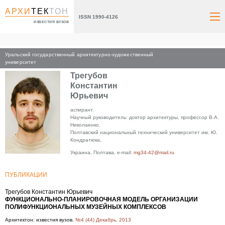
АРХИ
ТЕК
ТОН
ISSN 1990-4126
ИЗВЕСТИЯ ВУЗОВ
Уральский государственный архитектурно-художественный
Главная
университет
Трегубов
Константин
Юрьевич
аспирант.
Научный руководитель: доктор архитектуры, профессор В.А.
Николаенко.
Полтавский национальный технический университет им. Ю.
Кондратюка,
Украина, Полтава, e-mail:
mg34-42@mail.ru
ПУБЛИКАЦИИ
Трегубов Константин Юрьевич
ФУНКЦИОНАЛЬНО-ПЛАНИРОВОЧНАЯ МОДЕЛЬ ОРГАНИЗАЦИИ
ПОЛИФУНКЦИОНАЛЬНЫХ МУЗЕЙНЫХ КОМПЛЕКСОВ
Архитектон: известия вузов.
№4 (44) Декабрь, 2013