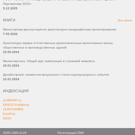
Перспектива 2025»
5.12.2025
КНИГИ
Все книги
Магистерская диссертация по архитектурно-ландшафтному проектированию
7.05.2026
Архитектура первых отечественных крупнопанельных малоэтажных жилых,
общественных и производственных зданий
23.05.2024
Малая картина. Общий курс композиции в станковой живописи
23.01.2024
Дизайн-проект элементов визуального стиля социокультурного события
23.01.2024
ИНДЕКСАЦИЯ
eLIBRARY.ru
EBSCO Publishing
ULRICHSWEB
EuroPub
DOAJ
ISSN 1990-4126
Регистрация СМИ