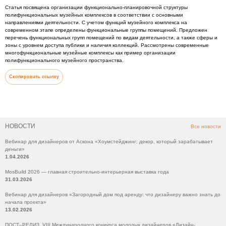
Статья посвящена организации функционально-планировочной структуры
полифункциональных музейных комплексов в соответствии с основными
направлениями деятельности. С учетом функций музейного комплекса на
современном этапе определены функциональные группы помещений. Предложен
перечень функциональных групп помещений по видам деятельности, а также сферы и
зоны с уровнем доступа публики и наличия коллекций. Рассмотрены современные
многофункциональные музейные комплексы как пример организации
полифункционального музейного пространства.
Скопировать ссылку
НОВОСТИ
Все новости
Вебинар для дизайнеров от Аскона «Хоумстейджинг: декор, который зарабатывает
деньги»
1.04.2026
MosBuild 2026 — главная строительно-интерьерная выставка года
31.03.2026
Вебинар для дизайнеров «Загородный дом под аренду: что дизайнеру важно знать до
начала проекта»
13.02.2026
ПОСТ–РЕЛИЗ VIII Международного конкурса молодых дизайнеров «Дизайн-