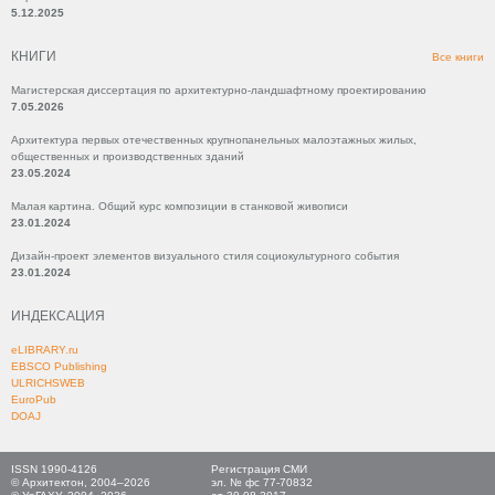
5.12.2025
КНИГИ
Все книги
Магистерская диссертация по архитектурно-ландшафтному проектированию
7.05.2026
Архитектура первых отечественных крупнопанельных малоэтажных жилых,
общественных и производственных зданий
23.05.2024
Малая картина. Общий курс композиции в станковой живописи
23.01.2024
Дизайн-проект элементов визуального стиля социокультурного события
23.01.2024
ИНДЕКСАЦИЯ
eLIBRARY.ru
EBSCO Publishing
ULRICHSWEB
EuroPub
DOAJ
ISSN 1990-4126
Регистрация СМИ
© Архитектон, 2004–2026
эл. № фс 77-70832