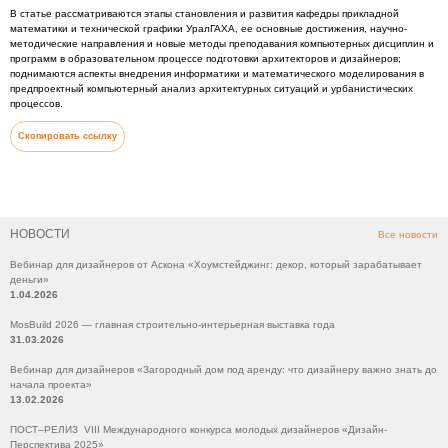
В статье рассматриваются этапы становления и развития кафедры прикладной
математики и технической графики УралГАХА, ее основные достижения, научно-
методические направления и новые методы преподавания компьютерных дисциплин и
программ в образовательном процессе подготовки архитекторов и дизайнеров;
поднимаются аспекты внедрения информатики и математического моделирования в
предпроектный компьютерный анализ архитектурных ситуаций и урбанистических
процессов.
Скопировать ссылку
НОВОСТИ
Все новости
Вебинар для дизайнеров от Аскона «Хоумстейджинг: декор, который зарабатывает
деньги»
1.04.2026
MosBuild 2026 — главная строительно-интерьерная выставка года
31.03.2026
Вебинар для дизайнеров «Загородный дом под аренду: что дизайнеру важно знать до
начала проекта»
13.02.2026
ПОСТ–РЕЛИЗ VIII Международного конкурса молодых дизайнеров «Дизайн-
Перспектива 2025»