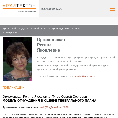
АРХИ
ТЕК
ТОН
ISSN 1990-4126
ИЗВЕСТИЯ ВУЗОВ
Уральский государственный архитектурно-художественный
Главная
университет
Оржеховская
Регина
Яковлевна
кандидат технических наук, профессор кафедры прикладной
математики и технической графики.
ФГБОУ ВПО «Уральский государственный архитектурно-
художественный университет»,
Россия, Екатеринбург, e-mail:
pmitg@usaaa.ru
ПУБЛИКАЦИИ
Оржеховская Регина Яковлевна, Титов Сергей Сергеевич
МОДЕЛЬ ОТЧУЖДЕНИЯ В ОЦЕНКЕ ГЕНЕРАЛЬНОГО ПЛАНА
Архитектон: известия вузов.
№4 (72) Декабрь, 2020
В статье описывается метод моделирования в приложении к сравнительному анализу
проектов архитектурного плана – помещения или территории. Рассматриваемые