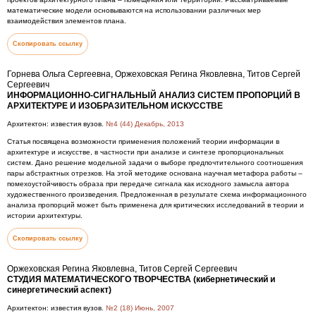
математические модели основываются на использовании различных мер
взаимодействия элементов плана.
Скопировать ссылку
Горнева Ольга Сергеевна, Оржеховская Регина Яковлевна, Титов Сергей
Сергеевич
ИНФОРМАЦИОННО-СИГНАЛЬНЫЙ АНАЛИЗ СИСТЕМ ПРОПОРЦИЙ В
АРХИТЕКТУРЕ И ИЗОБРАЗИТЕЛЬНОМ ИСКУССТВЕ
Архитектон: известия вузов.
№4 (44) Декабрь, 2013
Статья посвящена возможности применения положений теории информации в
архитектуре и искусстве, в частности при анализе и синтезе пропорциональных
систем. Дано решение модельной задачи о выборе предпочтительного соотношения
пары абстрактных отрезков. На этой методике основана научная метафора работы –
помехоустойчивость образа при передаче сигнала как исходного замысла автора
художественного произведения. Предложенная в результате схема информационного
анализа пропорций может быть применена для критических исследований в теории и
истории архитектуры.
Скопировать ссылку
Оржеховская Регина Яковлевна, Титов Сергей Сергеевич
СТУДИЯ МАТЕМАТИЧЕСКОГО ТВОРЧЕСТВА (кибернетический и
синергетический аспект)
Архитектон: известия вузов.
№2 (18) Июнь, 2007