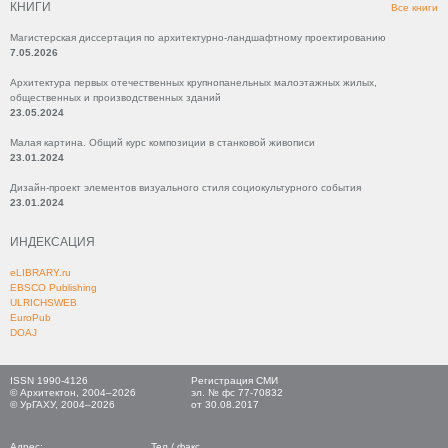
КНИГИ
Все книги
Магистерская диссертация по архитектурно-ландшафтному проектированию
7.05.2026
Архитектура первых отечественных крупнопанельных малоэтажных жилых,
общественных и производственных зданий
23.05.2024
Малая картина. Общий курс композиции в станковой живописи
23.01.2024
Дизайн-проект элементов визуального стиля социокультурного события
23.01.2024
ИНДЕКСАЦИЯ
eLIBRARY.ru
EBSCO Publishing
ULRICHSWEB
EuroPub
DOAJ
ISSN 1990-4126
Регистрация СМИ
© Архитектон, 2004–2026
эл. № фс 77-70832
© УрГАХУ, 2004–2026
от 30.08.2017
Адрес:
Тел./ факс