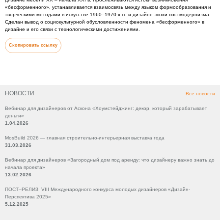
«бесформенного», устанавливается взаимосвязь между языком формообразования и
творческими методами в искусстве 1960–1970-х гг. и дизайне эпохи постмодернизма.
Сделан вывод о социокультурной обусловленности феномена «бесформенного» в
дизайне и его связи с технологическими достижениями.
Скопировать ссылку
НОВОСТИ
Все новости
Вебинар для дизайнеров от Аскона «Хоумстейджинг: декор, который зарабатывает
деньги»
1.04.2026
MosBuild 2026 — главная строительно-интерьерная выставка года
31.03.2026
Вебинар для дизайнеров «Загородный дом под аренду: что дизайнеру важно знать до
начала проекта»
13.02.2026
ПОСТ–РЕЛИЗ VIII Международного конкурса молодых дизайнеров «Дизайн-
Перспектива 2025»
5.12.2025