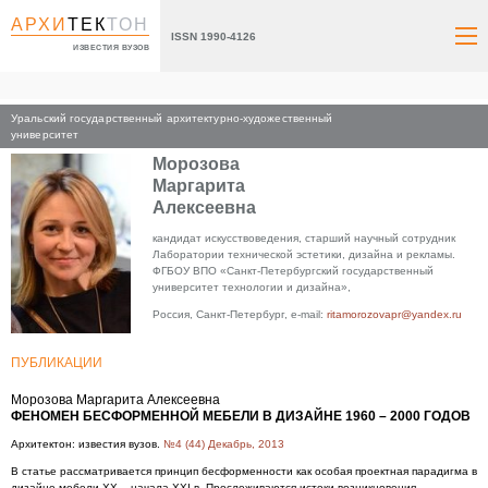
АРХИ
ТЕК
ТОН
ISSN 1990-4126
ИЗВЕСТИЯ ВУЗОВ
Уральский государственный архитектурно-художественный
Главная
университет
Морозова
Маргарита
Алексеевна
кандидат искусствоведения, старший научный сотрудник
Лаборатории технической эстетики, дизайна и рекламы.
ФГБОУ ВПО «Санкт-Петербургский государственный
университет технологии и дизайна»,
Россия, Санкт-Петербург, e-mail:
ritamorozovapr@yandex.ru
ПУБЛИКАЦИИ
Морозова Маргарита Алексеевна
ФЕНОМЕН БЕСФОРМЕННОЙ МЕБЕЛИ В ДИЗАЙНЕ 1960 – 2000 ГОДОВ
Архитектон: известия вузов.
№4 (44) Декабрь, 2013
В статье рассматривается принцип бесформенности как особая проектная парадигма в
дизайне мебели XX – начала XXI в. Прослеживаются истоки возникновения