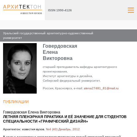
АРХИ
ТЕК
ТОН
ISSN 1990-4126
ИЗВЕСТИЯ ВУЗОВ
Уральский государственный архитектурно-художественный
Главная
университет
Говердовская
Елена
Викторовна
старший преподаватель кафедры архитектурного
проектирования,
Институт архитектуры и дизайна,
Сибирский федеральный университет,
Россия, Красноярск, e-mail:
alena27481_81@mail.ru
ПУБЛИКАЦИИ
Говердовская Елена Викторовна
ЛЕТНЯЯ ПЛЕНЭРНАЯ ПРАКТИКА И ЕЁ ЗНАЧЕНИЕ ДЛЯ СТУДЕНТОВ
СПЕЦИАЛЬНОСТИ «ГРАФИЧЕСКИЙ ДИЗАЙН»
Архитектон: известия вузов.
№4 (40) Декабрь, 2012
В статье рассмотрена методология проведения летней творческой пленэрной