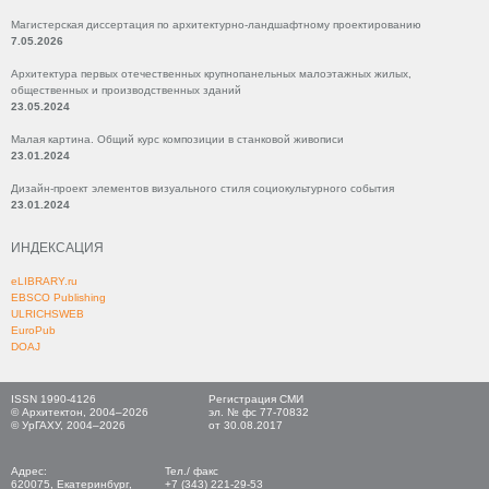
Магистерская диссертация по архитектурно-ландшафтному проектированию
7.05.2026
Архитектура первых отечественных крупнопанельных малоэтажных жилых,
общественных и производственных зданий
23.05.2024
Малая картина. Общий курс композиции в станковой живописи
23.01.2024
Дизайн-проект элементов визуального стиля социокультурного события
23.01.2024
ИНДЕКСАЦИЯ
eLIBRARY.ru
EBSCO Publishing
ULRICHSWEB
EuroPub
DOAJ
ISSN 1990-4126
Регистрация СМИ
© Архитектон, 2004–2026
эл. № фс 77-70832
© УрГАХУ, 2004–2026
от 30.08.2017
Адрес:
Тел./ факс
620075, Екатеринбург,
+7 (343) 221-29-53