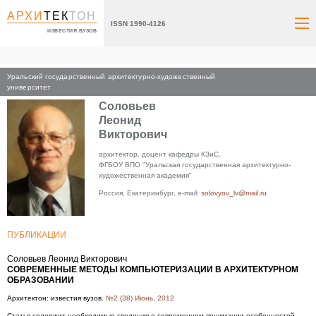
АРХИ
ТЕК
ТОН
ISSN 1990-4126
ИЗВЕСТИЯ ВУЗОВ
Уральский государственный архитектурно-художественный
Главная
университет
Соловьев
Леонид
Викторович
архитектор, доцент кафедры КЗиС,
ФГБОУ ВПО "Уральская государственная архитектурно-
художественная академия"
Россия, Екатеринбург, e-mail:
solovyov_lv@mail.ru
ПУБЛИКАЦИИ
Соловьев Леонид Викторович
СОВРЕМЕННЫЕ МЕТОДЫ КОМПЬЮТЕРИЗАЦИИ В АРХИТЕКТУРНОМ
ОБРАЗОВАНИИ
Архитектон: известия вузов.
№2 (38) Июнь, 2012
Статья содержит необходимые сведения о современном понимании особенностей