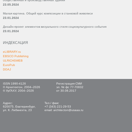
общественных и производственных зданий
23.05.2024
Малая картина. Общий курс композиции в станковой живописи
23.01.2024
Дизайн-проект элементов визуального стиля социокультурного события
23.01.2024
ИНДЕКСАЦИЯ
eLIBRARY.ru
EBSCO Publishing
ULRICHSWEB
EuroPub
DOAJ
ISSN 1990-4126
Регистрация СМИ
© Архитектон, 2004–2026
эл. № фс 77-70832
© УрГАХУ, 2004–2026
от 30.08.2017
Адрес:
Тел./ факс
620075, Екатеринбург,
+7 (343) 221-29-53
ул. К. Либкнехта, 23
email: architecton@usaaa.ru