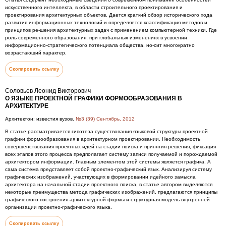
искусственного интеллекта, в области строительного проектирования и
проектирования архитектурных объектов. Дается краткий обзор исторического хода
развития информационных технологий и определяется классификация методов и
принципов ре-шения архитектурных задач с применением компьютерной техники. Где
роль современного образования, при глобальных изменениях в усвоении
информационно-стратегического потенциала общества, но-сит многократно
возрастающий характер.
Скопировать ссылку
Соловьев Леонид Викторович
О ЯЗЫКЕ ПРОЕКТНОЙ ГРАФИКИ ФОРМООБРАЗОВАНИЯ В
АРХИТЕКТУРЕ
Архитектон: известия вузов.
№3 (39) Сентябрь, 2012
В статье рассматривается гипотеза существования языковой структуры проектной
графики формообразования в архитектурном проектировании. Необходимость
совершенствования проектных идей на стадии поиска и принятия решения, фиксация
всех этапов этого процесса предполагает систему записи получаемой и порождаемой
архитектором информации. Главным элементом этой системы является графика. А
сама система представляет собой проектно-графический язык. Анализируя систему
графических изображений, участвующих в формировании идейного замысла
архитектора на начальной стадии проектного поиска, в статье автором выделяются
некоторые преимущества метода графических изображений, предлагаются принципы
графического построения архитектурной формы и структурная модель внутренней
организации проектно-графического языка.
Скопировать ссылку