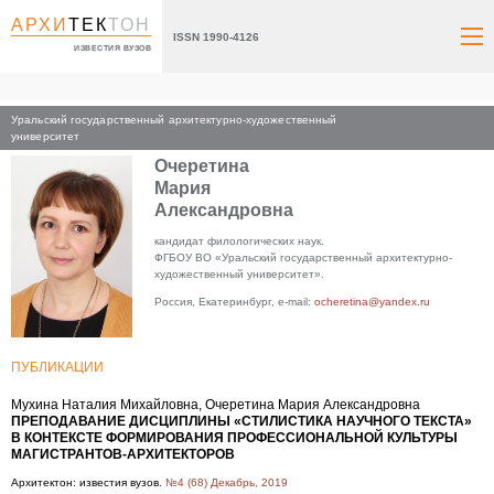
АРХИ
ТЕК
ТОН
ISSN 1990-4126
ИЗВЕСТИЯ ВУЗОВ
Уральский государственный архитектурно-художественный
Главная
университет
Очеретина
Мария
Александровна
кандидат филологических наук.
ФГБОУ ВО «Уральский государственный архитектурно-
художественный университет».
Россия, Екатеринбург, e-mail:
ocheretina@yandex.ru
ПУБЛИКАЦИИ
Мухина Наталия Михайловна, Очеретина Мария Александровна
ПРЕПОДАВАНИЕ ДИСЦИПЛИНЫ «СТИЛИСТИКА НАУЧНОГО ТЕКСТА»
В КОНТЕКСТЕ ФОРМИРОВАНИЯ ПРОФЕССИОНАЛЬНОЙ КУЛЬТУРЫ
МАГИСТРАНТОВ-АРХИТЕКТОРОВ
Архитектон: известия вузов.
№4 (68) Декабрь, 2019