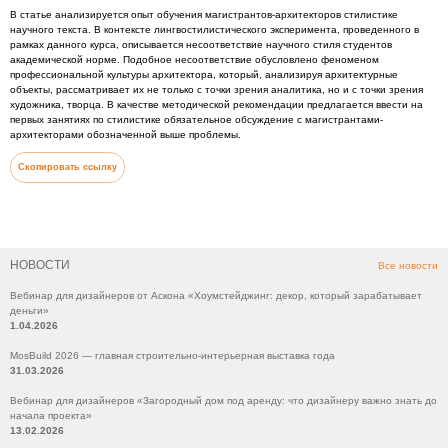
В статье анализируется опыт обучения магистрантов-архитекторов стилистике
научного текста. В контексте лингвостилистического эксперимента, проведенного в
рамках данного курса, описывается несоответствие научного стиля студентов
академической норме. Подобное несоответствие обусловлено феноменом
профессиональной культуры архитектора, который, анализируя архитектурные
объекты, рассматривает их не только с точки зрения аналитика, но и с точки зрения
художника, творца. В качестве методической рекомендации предлагается ввести на
первых занятиях по стилистике обязательное обсуждение с магистрантами-
архитекторами обозначенной выше проблемы.
Скопировать ссылку
НОВОСТИ
Все новости
Вебинар для дизайнеров от Аскона «Хоумстейджинг: декор, который зарабатывает
деньги»
1.04.2026
MosBuild 2026 — главная строительно-интерьерная выставка года
31.03.2026
Вебинар для дизайнеров «Загородный дом под аренду: что дизайнеру важно знать до
начала проекта»
13.02.2026