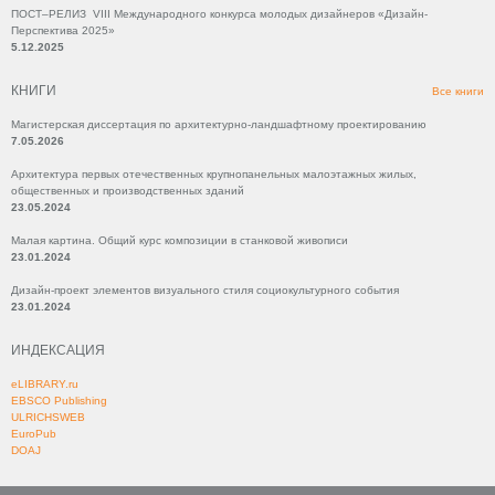
ПОСТ–РЕЛИЗ VIII Международного конкурса молодых дизайнеров «Дизайн-
Перспектива 2025»
5.12.2025
КНИГИ
Все книги
Магистерская диссертация по архитектурно-ландшафтному проектированию
7.05.2026
Архитектура первых отечественных крупнопанельных малоэтажных жилых,
общественных и производственных зданий
23.05.2024
Малая картина. Общий курс композиции в станковой живописи
23.01.2024
Дизайн-проект элементов визуального стиля социокультурного события
23.01.2024
ИНДЕКСАЦИЯ
eLIBRARY.ru
EBSCO Publishing
ULRICHSWEB
EuroPub
DOAJ