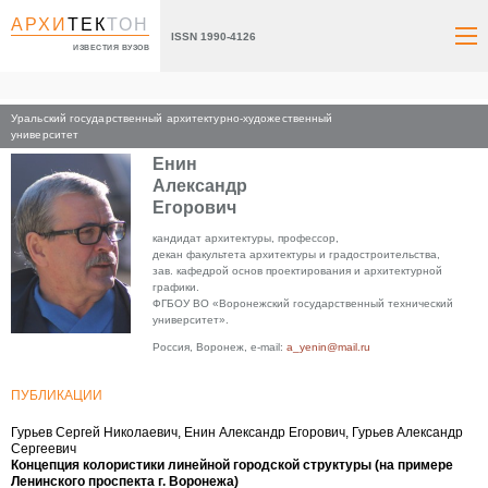
АРХИ
ТЕК
ТОН
ISSN 1990-4126
ИЗВЕСТИЯ ВУЗОВ
Уральский государственный архитектурно-художественный
Главная
университет
Енин
Александр
Егорович
кандидат архитектуры, профессор,
декан факультета архитектуры и градостроительства,
зав. кафедрой основ проектирования и архитектурной
графики.
ФГБОУ ВО «Воронежский государственный технический
университет».
Россия, Воронеж, e-mail:
a_yenin@mail.ru
ПУБЛИКАЦИИ
Гурьев Сергей Николаевич, Енин Александр Егорович, Гурьев Александр
Сергеевич
Концепция колористики линейной городской структуры (на примере
Ленинского проспекта г. Воронежа)