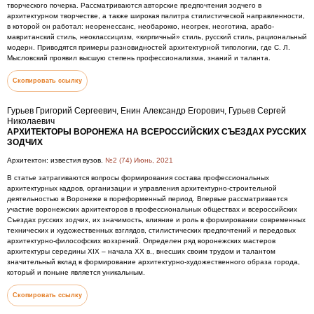
творческого почерка. Рассматриваются авторские предпочтения зодчего в
архитектурном творчестве, а также широкая палитра стилистической направленности,
в которой он работал: неоренессанс, необарокко, неогрек, неоготика, арабо-
мавританский стиль, неоклассицизм, «кирпичный» стиль, русский стиль, рациональный
модерн. Приводятся примеры разновидностей архитектурной типологии, где С. Л.
Мысловский проявил высшую степень профессионализма, знаний и таланта.
Скопировать ссылку
Гурьев Григорий Сергеевич, Енин Александр Егорович, Гурьев Сергей
Николаевич
АРХИТЕКТОРЫ ВОРОНЕЖА НА ВСЕРОССИЙСКИХ СЪЕЗДАХ РУССКИХ
ЗОДЧИХ
Архитектон: известия вузов.
№2 (74) Июнь, 2021
В статье затрагиваются вопросы формирования состава профессиональных
архитектурных кадров, организации и управления архитектурно-строительной
деятельностью в Воронеже в пореформенный период. Впервые рассматривается
участие воронежских архитекторов в профессиональных обществах и всероссийских
Съездах русских зодчих, их значимость, влияние и роль в формировании современных
технических и художественных взглядов, стилистических предпочтений и передовых
архитектурно-философских воззрений. Определен ряд воронежских мастеров
архитектуры середины XIX – начала XX в., внесших своим трудом и талантом
значительный вклад в формирование архитектурно-художественного образа города,
который и поныне является уникальным.
Скопировать ссылку