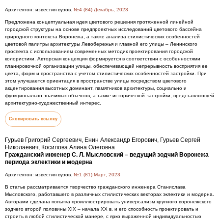
Архитектон: известия вузов.
№4 (84) Декабрь, 2023
Предложена концептуальная идея цветового решения протяженной линейной
городской структуры на основе предпроектных исследований цветового бассейна
природного контекста Воронежа, а также анализа стилистических особенностей
цветовой палитры архитектуры Левобережья и главной его улицы – Ленинского
проспекта с использованием современных методик проектирования городской
колористики. Авторская концепция формируется в соответствии с особенностями
планировочной организации улицы, обеспечивающей непрерывность восприятия ее
цвета, форм и пространства с учетом стилистических особенностей застройки. При
этом улучшается ориентация в пространстве улицы посредством цветового
акцентирования высотных доминант, памятников архитектуры, социально и
функционально значимых объектов, а также исторической застройки, представляющей
архитектурно-художественный интерес.
Скопировать ссылку
Гурьев Григорий Сергеевич, Енин Александр Егорович, Гурьев Сергей
Николаевич, Косилова Алина Олеговна
Гражданский инженер С. Л. Мысловский – ведущий зодчий Воронежа
периода эклектики и модерна
Архитектон: известия вузов.
№1 (81) Март, 2023
В статье рассматривается творчество гражданского инженера Станислава
Мысловского, работавшего в различных стилистических векторах эклектики и модерна.
Авторами сделана попытка проиллюстрировать универсализм крупного воронежского
зодчего второй половины XIX – начала XX в. и его способность проектировать и
строить в любой стилистической манере, с ярко выраженной индивидуальностью