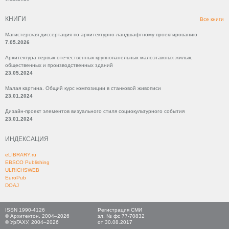
КНИГИ
Все книги
Магистерская диссертация по архитектурно-ландшафтному проектированию
7.05.2026
Архитектура первых отечественных крупнопанельных малоэтажных жилых,
общественных и производственных зданий
23.05.2024
Малая картина. Общий курс композиции в станковой живописи
23.01.2024
Дизайн-проект элементов визуального стиля социокультурного события
23.01.2024
ИНДЕКСАЦИЯ
eLIBRARY.ru
EBSCO Publishing
ULRICHSWEB
EuroPub
DOAJ
ISSN 1990-4126
Регистрация СМИ
© Архитектон, 2004–2026
эл. № фс 77-70832
© УрГАХУ, 2004–2026
от 30.08.2017