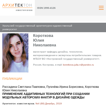
АРХИ
ТЕК
ТОН
ISSN 1990-4126
ИЗВЕСТИЯ ВУЗОВ
Уральский государственный архитектурно-художественный
Главная
университет
Короткова
Юлия
Николаевна
магистрант кафедры дизайна, технологии,
материаловедения и экспертизы потребительских товаров.
ФГБОУ ВО «Костромской государственный университет».
Россия, Кострома, e-mail:
korotkova.julia.n@yandex.ru
ПУБЛИКАЦИИ
Рассадина Светлана Павловна, Пугачёва Ирина Борисовна, Короткова
Юлия Николаевна
ПРИМЕНЕНИЕ АДДИТИВНЫХ ТЕХНОЛОГИЙ ПРИ СОЗДАНИИ
МОДУЛЬНЫХ АВТОРСКИХ ФАКТУР В ДИЗАЙНЕ ОДЕЖДЫ
Архитектон: известия вузов.
№4 (68) Декабрь, 2019