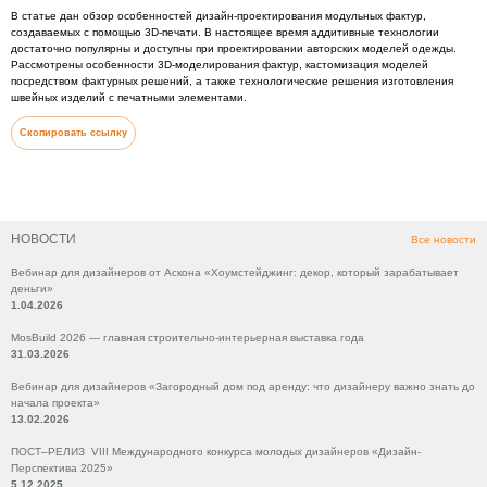
В статье дан обзор особенностей дизайн-проектирования модульных фактур,
создаваемых с помощью 3D-печати. В настоящее время аддитивные технологии
достаточно популярны и доступны при проектировании авторских моделей одежды.
Рассмотрены особенности 3D-моделирования фактур, кастомизация моделей
посредством фактурных решений, а также технологические решения изготовления
швейных изделий с печатными элементами.
Скопировать ссылку
НОВОСТИ
Все новости
Вебинар для дизайнеров от Аскона «Хоумстейджинг: декор, который зарабатывает
деньги»
1.04.2026
MosBuild 2026 — главная строительно-интерьерная выставка года
31.03.2026
Вебинар для дизайнеров «Загородный дом под аренду: что дизайнеру важно знать до
начала проекта»
13.02.2026
ПОСТ–РЕЛИЗ VIII Международного конкурса молодых дизайнеров «Дизайн-
Перспектива 2025»
5.12.2025