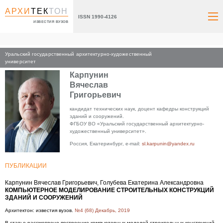
АРХИ
ТЕК
ТОН
ISSN 1990-4126
ИЗВЕСТИЯ ВУЗОВ
Уральский государственный архитектурно-художественный
Главная
университет
Карпунин
Вячеслав
Григорьевич
кандидат технических наук, доцент кафедры конструкций
зданий и сооружений.
ФГБОУ ВО «Уральский государственный архитектурно-
художественный университет».
Россия, Екатеринбург, e-mail:
sl.karpunin@yandex.ru
ПУБЛИКАЦИИ
Карпунин Вячеслав Григорьевич, Голубева Екатерина Александровна
КОМПЬЮТЕРНОЕ МОДЕЛИРОВАНИЕ СТРОИТЕЛЬНЫХ КОНСТРУКЦИЙ
ЗДАНИЙ И СООРУЖЕНИЙ
Архитектон: известия вузов.
№4 (68) Декабрь, 2019
В статье рассмотрено построение компьютерных моделей строительных конструкций