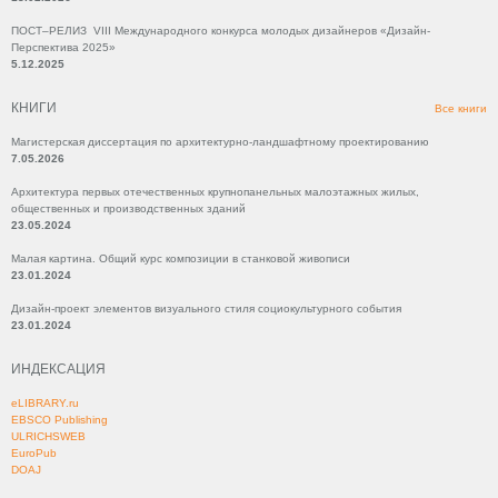
ПОСТ–РЕЛИЗ VIII Международного конкурса молодых дизайнеров «Дизайн-
Перспектива 2025»
5.12.2025
КНИГИ
Все книги
Магистерская диссертация по архитектурно-ландшафтному проектированию
7.05.2026
Архитектура первых отечественных крупнопанельных малоэтажных жилых,
общественных и производственных зданий
23.05.2024
Малая картина. Общий курс композиции в станковой живописи
23.01.2024
Дизайн-проект элементов визуального стиля социокультурного события
23.01.2024
ИНДЕКСАЦИЯ
eLIBRARY.ru
EBSCO Publishing
ULRICHSWEB
EuroPub
DOAJ