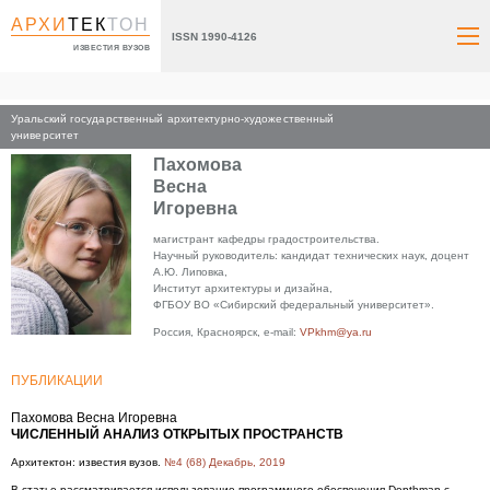
АРХИ
ТЕК
ТОН
ISSN 1990-4126
ИЗВЕСТИЯ ВУЗОВ
Уральский государственный архитектурно-художественный
Главная
университет
Пахомова
Весна
Игоревна
магистрант кафедры градостроительства.
Научный руководитель: кандидат технических наук, доцент
А.Ю. Липовка,
Институт архитектуры и дизайна,
ФГБОУ ВО «Сибирский федеральный университет».
Россия, Красноярск, e-mail:
VPkhm@ya.ru
ПУБЛИКАЦИИ
Пахомова Весна Игоревна
ЧИСЛЕННЫЙ АНАЛИЗ ОТКРЫТЫХ ПРОСТРАНСТВ
Архитектон: известия вузов.
№4 (68) Декабрь, 2019
В статье рассматривается использование программного обеспечения Depthmap с