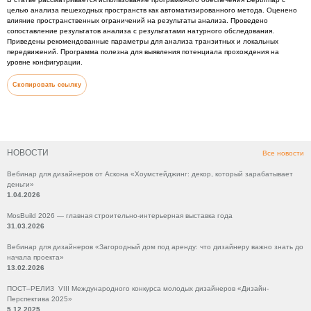
целью анализа пешеходных пространств как автоматизированного метода. Оценено
влияние пространственных ограничений на результаты анализа. Проведено
сопоставление результатов анализа с результатами натурного обследования.
Приведены рекомендованные параметры для анализа транзитных и локальных
передвижений. Программа полезна для выявления потенциала прохождения на
уровне конфигурации.
Скопировать ссылку
НОВОСТИ
Все новости
Вебинар для дизайнеров от Аскона «Хоумстейджинг: декор, который зарабатывает
деньги»
1.04.2026
MosBuild 2026 — главная строительно-интерьерная выставка года
31.03.2026
Вебинар для дизайнеров «Загородный дом под аренду: что дизайнеру важно знать до
начала проекта»
13.02.2026
ПОСТ–РЕЛИЗ VIII Международного конкурса молодых дизайнеров «Дизайн-
Перспектива 2025»
5.12.2025