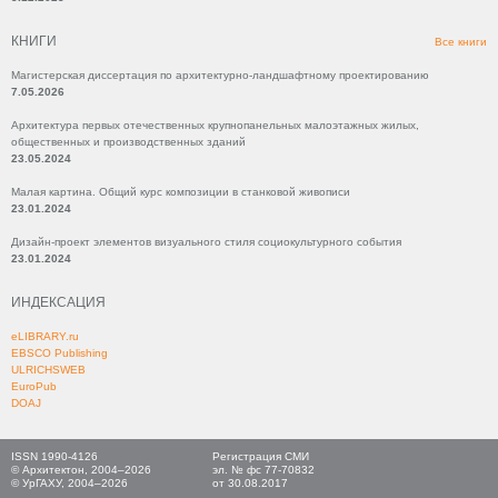
КНИГИ
Все книги
Магистерская диссертация по архитектурно-ландшафтному проектированию
7.05.2026
Архитектура первых отечественных крупнопанельных малоэтажных жилых,
общественных и производственных зданий
23.05.2024
Малая картина. Общий курс композиции в станковой живописи
23.01.2024
Дизайн-проект элементов визуального стиля социокультурного события
23.01.2024
ИНДЕКСАЦИЯ
eLIBRARY.ru
EBSCO Publishing
ULRICHSWEB
EuroPub
DOAJ
ISSN 1990-4126
Регистрация СМИ
© Архитектон, 2004–2026
эл. № фс 77-70832
© УрГАХУ, 2004–2026
от 30.08.2017