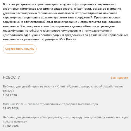
В статье раскрываются принципы архитектурного формирования современных
спортивных комплексов для зимних видов спорта, в частности, основное внимание
уделено рассмотрению горнолыжных комплексов, которые отражают наиболее
характерные тенденции в архитектуре этого типа сооружений. Проанализирован
зарубежный и отечественный опыт проектирования и строительства горнолыжных
комплексов. Рассмотрены этапы формирования данных объектов и приведены
классификации по объёмно-планировочному решению и типу расположения
центрального ядра. Даны рекомендации и предложения по размещению горнолыжных
комплексов на равнинных территориях Юга России.
Скопировать ссылку
НОВОСТИ
Все новости
Вебинар для дизайнеров от Аскона «Хоумстейджинг: декор, который зарабатывает
деньги»
1.04.2026
MosBuild 2026 — главная строительно-интерьерная выставка года
31.03.2026
Вебинар для дизайнеров «Загородный дом под аренду: что дизайнеру важно знать до
начала проекта»
13.02.2026