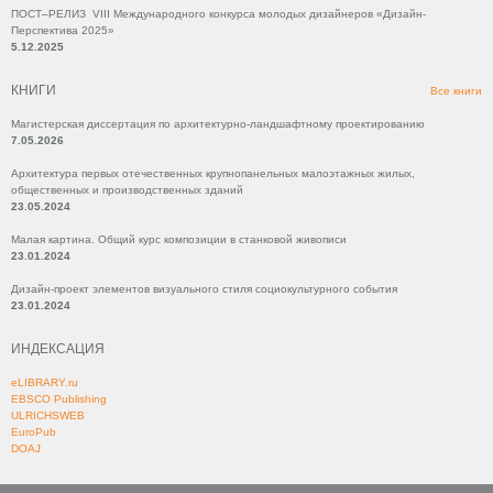
ПОСТ–РЕЛИЗ VIII Международного конкурса молодых дизайнеров «Дизайн-
Перспектива 2025»
5.12.2025
КНИГИ
Все книги
Магистерская диссертация по архитектурно-ландшафтному проектированию
7.05.2026
Архитектура первых отечественных крупнопанельных малоэтажных жилых,
общественных и производственных зданий
23.05.2024
Малая картина. Общий курс композиции в станковой живописи
23.01.2024
Дизайн-проект элементов визуального стиля социокультурного события
23.01.2024
ИНДЕКСАЦИЯ
eLIBRARY.ru
EBSCO Publishing
ULRICHSWEB
EuroPub
DOAJ