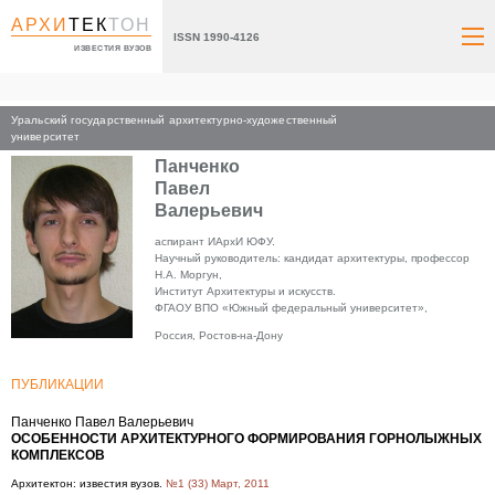
АРХИ
ТЕК
ТОН
ISSN 1990-4126
ИЗВЕСТИЯ ВУЗОВ
Уральский государственный архитектурно-художественный
Главная
университет
Панченко
Павел
Валерьевич
аспирант ИАрхИ ЮФУ.
Научный руководитель: кандидат архитектуры, профессор
Н.А. Моргун,
Институт Архитектуры и искусств.
ФГАОУ ВПО «Южный федеральный университет»,
Россия, Ростов-на-Дону
ПУБЛИКАЦИИ
Панченко Павел Валерьевич
ОСОБЕННОСТИ АРХИТЕКТУРНОГО ФОРМИРОВАНИЯ ГОРНОЛЫЖНЫХ
КОМПЛЕКСОВ
Архитектон: известия вузов.
№1 (33) Март, 2011