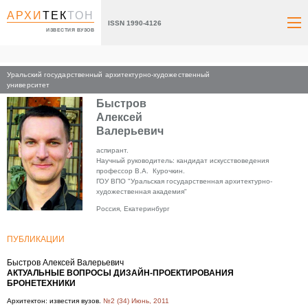
АРХИ
ТЕК
ТОН
ISSN 1990-4126
ИЗВЕСТИЯ ВУЗОВ
Уральский государственный архитектурно-художественный
Главная
университет
Быстров
Алексей
Валерьевич
аспирант.
Научный руководитель: кандидат искусствоведения
профессор В.А. Курочкин.
ГОУ ВПО "Уральская государственная архитектурно-
художественная академия"
Россия, Екатеринбург
ПУБЛИКАЦИИ
Быстров Алексей Валерьевич
АКТУАЛЬНЫЕ ВОПРОСЫ ДИЗАЙН-ПРОЕКТИРОВАНИЯ
БРОНЕТЕХНИКИ
Архитектон: известия вузов.
№2 (34) Июнь, 2011