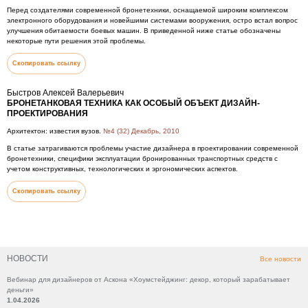
Перед создателями современной бронетехники, оснащаемой широким комплексом
электронного оборудования и новейшими системами вооружения, остро встал вопрос
улучшения обитаемости боевых машин. В приведенной ниже статье обозначены
некоторые пути решения этой проблемы.
Скопировать ссылку
Быстров Алексей Валерьевич
БРОНЕТАНКОВАЯ ТЕХНИКА КАК ОСОБЫЙ ОБЪЕКТ ДИЗАЙН-
ПРОЕКТИРОВАНИЯ
Архитектон: известия вузов.
№4 (32) Декабрь, 2010
В статье затрагиваются проблемы участие дизайнера в проектировании современной
бронетехники, специфики эксплуатации бронированных транспортных средств с
учетом конструктивных, технологических и эргономических аспектов.
Скопировать ссылку
НОВОСТИ
Все новости
Вебинар для дизайнеров от Аскона «Хоумстейджинг: декор, который зарабатывает
деньги»
1.04.2026