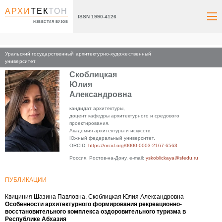
АРХИ
ТЕК
ТОН
ISSN 1990-4126
ИЗВЕСТИЯ ВУЗОВ
Уральский государственный архитектурно-художественный
Главная
университет
Скоблицкая
Юлия
Александровна
кандидат архитектуры,
доцент кафедры архитектурного и средового
проектирования.
Академия архитектуры и искусств.
Южный федеральный университет.
ORCID:
https://orcid.org/0000-0003-2167-6563
Россия, Ростов-на-Дону, e-mail:
yskoblickaya@sfedu.ru
ПУБЛИКАЦИИ
Квициния Шазина Павловна, Скоблицкая Юлия Александровна
Особенности архитектурного формирования рекреационно-
восстановительного комплекса оздоровительного туризма в
Республике Абхазия