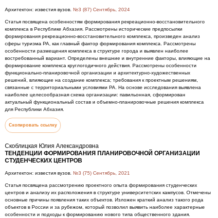
Архитектон: известия вузов.
№3 (87) Сентябрь, 2024
Статья посвящена особенностям формирования рекреационно-восстановительного
комплекса в Республике Абхазия. Рассмотрены исторические предпосылки
формирования рекреационно-восстановительного комплекса, произведен анализ
сферы туризма РА, как главный фактор формирования комплекса. Рассмотрены
особенности размещения комплекса в структуре города и выявлен наиболее
востребованный вариант. Определены внешние и внутренние факторы, влияющие на
формирование комплекса круглогодичного действия. Рассмотрены особенности
функционально-планировочной организации и архитектурно-художественных
решений, влияющие на создание комплекса; требования к проектным решениям,
связанные с территориальными условиями РА. На основе исследования выявлена
наиболее целесообразная схема организации: павильонная, сформирован
актуальный функциональный состав и объемно-планировочные решения комплекса
для Республики Абхазия.
Скопировать ссылку
Скоблицкая Юлия Александровна
ТЕНДЕНЦИИ ФОРМИРОВАНИЯ ПЛАНИРОВОЧНОЙ ОРГАНИЗАЦИИ
СТУДЕНЧЕСКИХ ЦЕНТРОВ
Архитектон: известия вузов.
№3 (75) Сентябрь, 2021
Статья посвящена рассмотрению проектного опыта формирования студенческих
центров и анализу их расположения в структуре университетских кампусов. Отмечены
основные причины появления таких объектов. Изложен краткий анализ такого рода
объектов в России и за рубежом, который позволил выявить наиболее характерные
особенности и подходы к формированию нового типа общественного здания.