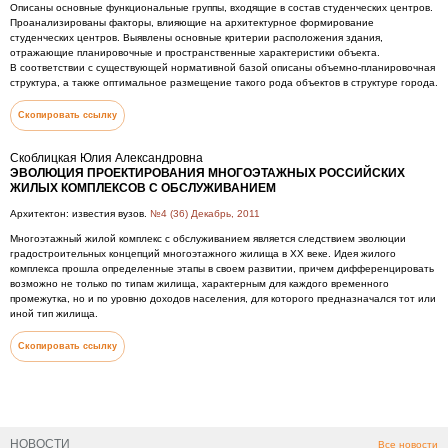
Описаны основные функциональные группы, входящие в состав студенческих центров.
Проанализированы факторы, влияющие на архитектурное формирование
студенческих центров. Выявлены основные критерии расположения здания,
отражающие планировочные и пространственные характеристики объекта.
В соответствии с существующей нормативной базой описаны объемно-планировочная
структура, а также оптимальное размещение такого рода объектов в структуре города.
Скопировать ссылку
Скоблицкая Юлия Александровна
ЭВОЛЮЦИЯ ПРОЕКТИРОВАНИЯ МНОГОЭТАЖНЫХ РОССИЙСКИХ
ЖИЛЫХ КОМПЛЕКСОВ С ОБСЛУЖИВАНИЕМ
Архитектон: известия вузов.
№4 (36) Декабрь, 2011
Многоэтажный жилой комплекс с обслуживанием является следствием эволюции
градостроительных концепций многоэтажного жилища в XX веке. Идея жилого
комплекса прошла определенные этапы в своем развитии, причем дифференцировать
возможно не только по типам жилища, характерным для каждого временного
промежутка, но и по уровню доходов населения, для которого предназначался тот или
иной тип жилища.
Скопировать ссылку
НОВОСТИ
Все новости