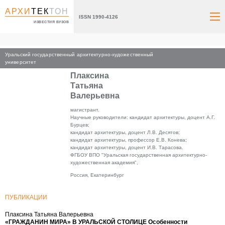
АРХИ
ТЕК
ТОН
ISSN 1990-4126
ИЗВЕСТИЯ ВУЗОВ
Уральский государственный архитектурно-художественный
Главная
университет
Плаксина
Татьяна
Валерьевна
магистрант.
Научные руководители: кандидат архитектуры, доцент А.Г.
Бурцев;
кандидат архитектуры, доцент Л.В. Десятов;
кандидат архитектуры, профессор Е.В. Конева;
кандидат архитектуры, доцент И.В. Тарасова.
ФГБОУ ВПО "Уральская государственная архитектурно-
художественная академия",
Россия, Екатеринбург
ПУБЛИКАЦИИ
Плаксина Татьяна Валерьевна
«ГРАЖДАНИН МИРА» В УРАЛЬСКОЙ СТОЛИЦЕ Особенности