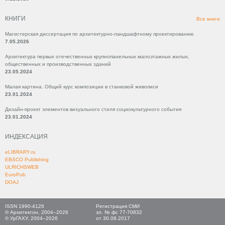
КНИГИ
Все книги
Магистерская диссертация по архитектурно-ландшафтному проектированию
7.05.2026
Архитектура первых отечественных крупнопанельных малоэтажных жилых,
общественных и производственных зданий
23.05.2024
Малая картина. Общий курс композиции в станковой живописи
23.01.2024
Дизайн-проект элементов визуального стиля социокультурного события
23.01.2024
ИНДЕКСАЦИЯ
eLIBRARY.ru
EBSCO Publishing
ULRICHSWEB
EuroPub
DOAJ
ISSN 1990-4126
Регистрация СМИ
© Архитектон, 2004–2026
эл. № фс 77-70832
© УрГАХУ, 2004–2026
от 30.08.2017