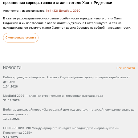
проявления корпоративного стиля в отеле Хаятт Ридженси
Архитектон: известия вузов.
№4 (32) Декабрь, 2010
В статье рассматриваются основные особенности корпоративного стиля Хаятт
Ридженси и их проявление в отеле Хаятт Ридженси в Екатеринбурге, а так же
принципиальное отличие марки Хаятт от других брендов подобной направленности.
Скопировать ссылку
НОВОСТИ
Все новости
Вебинар для дизайнеров от Аскона «Хоумстейджинг: декор, который зарабатывает
деньги»
1.04.2026
MosBuild 2026 — главная строительно-интерьерная выставка года
31.03.2026
Вебинар для дизайнеров «Загородный дом под аренду: что дизайнеру важно знать до
начала проекта»
13.02.2026
ПОСТ–РЕЛИЗ VIII Международного конкурса молодых дизайнеров «Дизайн-
Перспектива 2025»
5.12.2025