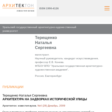
АРХИ
ТЕК
ТОН
ISSN 1990-4126
ИЗВЕСТИЯ ВУЗОВ
Уральский государственный архитектурно-художественный
Главная
университет
Терещенко
Наталья
Сергеевна
магистрант.
Научный руководитель: кандидат искусствоведения,
профессор Е.В. Конева.
ФГБОУ ВПО "Уральская государственная архитектурно-
художественная академия",
Россия, Екатеринбург
ПУБЛИКАЦИИ
Терещенко Наталья Сергеевна
АРХИТЕКТУРА НА ЗАДВОРКАХ ИСТОРИЧЕСКОЙ УЛИЦЫ
Архитектон: известия вузов.
№4 (28) Декабрь, 2009
Статья посвящена проблеме влияния социально-экономических условий на