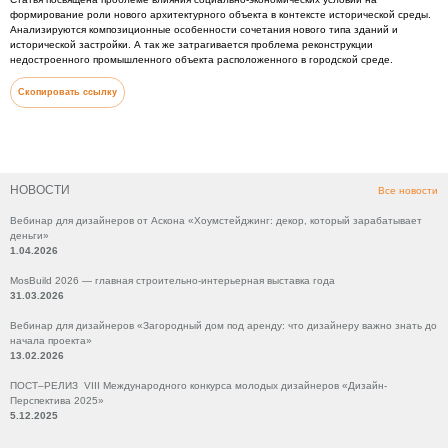
формирование роли нового архитектурного объекта в контексте исторической среды.
Анализируются композиционные особенности сочетания нового типа зданий и
исторической застройки. А так же затрагивается проблема реконструкции
недостроенного промышленного объекта расположенного в городской среде.
Скопировать ссылку
НОВОСТИ
Все новости
Вебинар для дизайнеров от Аскона «Хоумстейджинг: декор, который зарабатывает
деньги»
1.04.2026
MosBuild 2026 — главная строительно-интерьерная выставка года
31.03.2026
Вебинар для дизайнеров «Загородный дом под аренду: что дизайнеру важно знать до
начала проекта»
13.02.2026
ПОСТ–РЕЛИЗ VIII Международного конкурса молодых дизайнеров «Дизайн-
Перспектива 2025»
5.12.2025