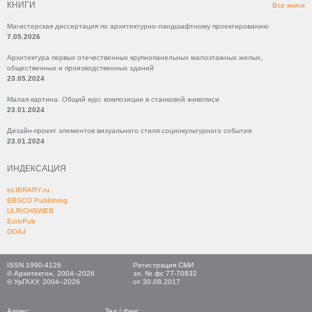
КНИГИ
Все книги
Магистерская диссертация по архитектурно-ландшафтному проектированию
7.05.2026
Архитектура первых отечественных крупнопанельных малоэтажных жилых,
общественных и производственных зданий
23.05.2024
Малая картина. Общий курс композиции в станковой живописи
23.01.2024
Дизайн-проект элементов визуального стиля социокультурного события
23.01.2024
ИНДЕКСАЦИЯ
eLIBRARY.ru
EBSCO Publishing
ULRICHSWEB
EuroPub
DOAJ
ISSN 1990-4126
Регистрация СМИ
© Архитектон, 2004–2026
эл. № фс 77-70832
© УрГАХУ, 2004–2026
от 30.08.2017
Адрес:
Тел./ факс