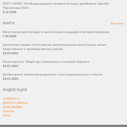
ПОСТ–РЕЛИЗ VIII Международного конкурса молодых дизайнеров «Дизайн-
Перспектива 2025»
5.12.2025
КНИГИ
Все книги
Магистерская диссертация по архитектурно-ландшафтному проектированию
7.05.2026
Архитектура первых отечественных крупнопанельных малоэтажных жилых,
общественных и производственных зданий
23.05.2024
Малая картина. Общий курс композиции в станковой живописи
23.01.2024
Дизайн-проект элементов визуального стиля социокультурного события
23.01.2024
ИНДЕКСАЦИЯ
eLIBRARY.ru
EBSCO Publishing
ULRICHSWEB
EuroPub
DOAJ