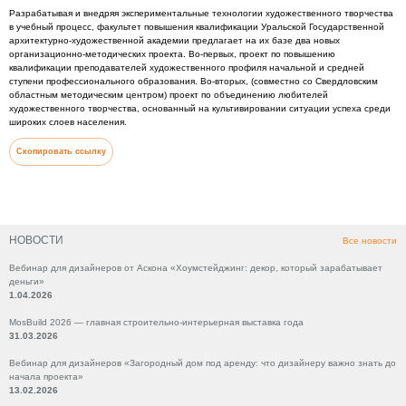
Разрабатывая и внедряя экспериментальные технологии художественного творчества
в учебный процесс, факультет повышения квалификации Уральской Государственной
архитектурно-художественной академии предлагает на их базе два новых
организационно-методических проекта. Во-первых, проект по повышению
квалификации преподавателей художественного профиля начальной и средней
ступени профессионального образования. Во-вторых, (совместно со Свердловским
областным методическим центром) проект по объединению любителей
художественного творчества, основанный на культивировании ситуации успеха среди
широких слоев населения.
Скопировать ссылку
НОВОСТИ
Все новости
Вебинар для дизайнеров от Аскона «Хоумстейджинг: декор, который зарабатывает
деньги»
1.04.2026
MosBuild 2026 — главная строительно-интерьерная выставка года
31.03.2026
Вебинар для дизайнеров «Загородный дом под аренду: что дизайнеру важно знать до
начала проекта»
13.02.2026