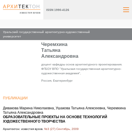
АРХИ
ТЕК
ТОН
ISSN 1990-4126
ИЗВЕСТИЯ ВУЗОВ
Уральский государственный архитектурно-художественный
Главная
университет
Черемхина
Татьяна
Александровна
доцент кафедры основ архитектурного проектирования.
ФГБОУ ВПО "Уральская государственная архитектурно-
художественная академия",
Россия, Екатеринбург
ПУБЛИКАЦИИ
Дивакова Марина Николаевна, Ушакова Татьяна Алексеевна, Черемхина
Татьяна Александровна
ОБРАЗОВАТЕЛЬНЫЕ ПРОЕКТЫ НА ОСНОВЕ ТЕХНОЛОГИЙ
ХУДОЖЕСТВЕННОГО ТВОРЧЕСТВА
Архитектон: известия вузов.
№3 (27) Сентябрь, 2009