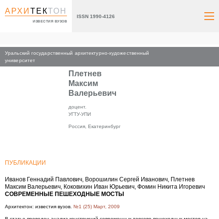
АРХИ
ТЕК
ТОН
ISSN 1990-4126
ИЗВЕСТИЯ ВУЗОВ
Уральский государственный архитектурно-художественный
Главная
университет
Плетнев
Максим
Валерьевич
доцент.
УГТУ-УПИ
Россия, Екатеринбург
ПУБЛИКАЦИИ
Иванов Геннадий Павлович, Ворошилин Сергей Иванович, Плетнев
Максим Валерьевич, Коковихин Иван Юрьевич, Фомин Никита Игоревич
СОВРЕМЕННЫЕ ПЕШЕХОДНЫЕ МОСТЫ
Архитектон: известия вузов.
№1 (25) Март, 2009
В cтатье проведен анализ конструкций современных торгово-пешеходных мостов на