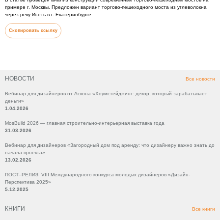
примере г. Москвы. Предложен вариант торгово-пешеходного моста из углеволокна
через реку Исеть в г. Екатеринбурге
Скопировать ссылку
НОВОСТИ
Все новости
Вебинар для дизайнеров от Аскона «Хоумстейджинг: декор, который зарабатывает
деньги»
1.04.2026
MosBuild 2026 — главная строительно-интерьерная выставка года
31.03.2026
Вебинар для дизайнеров «Загородный дом под аренду: что дизайнеру важно знать до
начала проекта»
13.02.2026
ПОСТ–РЕЛИЗ VIII Международного конкурса молодых дизайнеров «Дизайн-
Перспектива 2025»
5.12.2025
КНИГИ
Все книги