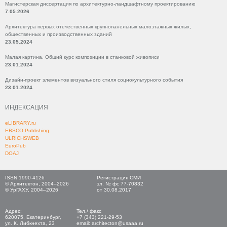
Магистерская диссертация по архитектурно-ландшафтному проектированию
7.05.2026
Архитектура первых отечественных крупнопанельных малоэтажных жилых,
общественных и производственных зданий
23.05.2024
Малая картина. Общий курс композиции в станковой живописи
23.01.2024
Дизайн-проект элементов визуального стиля социокультурного события
23.01.2024
ИНДЕКСАЦИЯ
eLIBRARY.ru
EBSCO Publishing
ULRICHSWEB
EuroPub
DOAJ
ISSN 1990-4126
Регистрация СМИ
© Архитектон, 2004–2026
эл. № фс 77-70832
© УрГАХУ, 2004–2026
от 30.08.2017
Адрес:
Тел./ факс
620075, Екатеринбург,
+7 (343) 221-29-53
ул. К. Либкнехта, 23
email: architecton@usaaa.ru