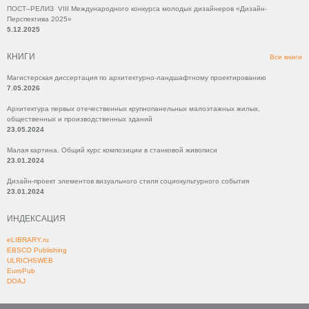
ПОСТ–РЕЛИЗ VIII Международного конкурса молодых дизайнеров «Дизайн-
Перспектива 2025»
5.12.2025
КНИГИ
Все книги
Магистерская диссертация по архитектурно-ландшафтному проектированию
7.05.2026
Архитектура первых отечественных крупнопанельных малоэтажных жилых,
общественных и производственных зданий
23.05.2024
Малая картина. Общий курс композиции в станковой живописи
23.01.2024
Дизайн-проект элементов визуального стиля социокультурного события
23.01.2024
ИНДЕКСАЦИЯ
eLIBRARY.ru
EBSCO Publishing
ULRICHSWEB
EuroPub
DOAJ