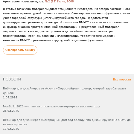
Архитектон: известия вузов.
№2 (22) Июнь, 2008
В статью включены материалы диссертационного исследования автора посвященного
выявлению архитектурной типологии высокоурбанизированных многофункциональных
узлов городской структуры (ВМУГС) крупнейшего города. Предлагаются
доминирующие признаки архитектурной типологии ВМУГС и основные составляющие
их функционально-пространственной организации. Представленный материал
открывает возможность для построения и дальнейшего использования при
проектировании, прогнозировании и классификации теоретических моделей
комплексов ВМУГС с различными структурообразующими функциями.
Скопировать ссылку
НОВОСТИ
Все новости
Вебинар для дизайнеров от Аскона «Хоумстейджинг: декор, который зарабатывает
деньги»
1.04.2026
MosBuild 2026 — главная строительно-интерьерная выставка года
31.03.2026
Вебинар для дизайнеров «Загородный дом под аренду: что дизайнеру важно знать до
начала проекта»
13.02.2026