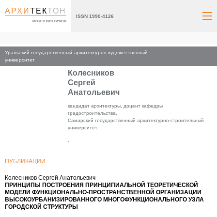
АРХИ
ТЕК
ТОН
ISSN 1990-4126
ИЗВЕСТИЯ ВУЗОВ
Уральский государственный архитектурно-художественный
Главная
университет
Колесников
Сергей
Анатольевич
кандидат архитектуры, доцент кафедры
градостроительства.
Самарский государственный архитектурно-строительный
университет.
,
ПУБЛИКАЦИИ
Колесников Сергей Анатольевич
ПРИНЦИПЫ ПОСТРОЕНИЯ ПРИНЦИПИАЛЬНОЙ ТЕОРЕТИЧЕСКОЙ
МОДЕЛИ ФУНКЦИОНАЛЬНО-ПРОСТРАНСТВЕННОЙ ОРГАНИЗАЦИИ
ВЫСОКОУРБАНИЗИРОВАННОГО МНОГОФУНКЦИОНАЛЬНОГО УЗЛА
ГОРОДСКОЙ СТРУКТУРЫ