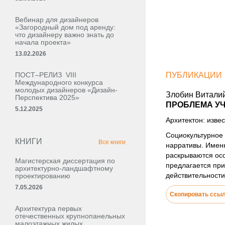
Вебинар для дизайнеров
«Загородный дом под аренду:
что дизайнеру важно знать до
начала проекта»
13.02.2026
ПОСТ–РЕЛИЗ VIII
ПУБЛИКАЦИИ
Международного конкурса
молодых дизайнеров «Дизайн-
Злобин Витали
Перспектива 2025»
ПРОБЛЕМА УЧ
5.12.2025
Архитектон: извес
Социокультурное 
КНИГИ
Все книги
нарративы. Именн
раскрываются осо
Магистерская диссертация по
предлагается при
архитектурно-ландшафтному
действительности
проектированию
7.05.2026
Скопировать ссы
Архитектура первых
отечественных крупнопанельных
малоэтажных жилых,