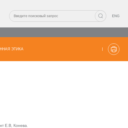
ENG
ННАЯ ЭТИКА
т Е.В, Конева.