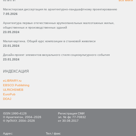
КНИГИ
Все книги
Магистерская диссертация по архитектурно-ландшафтному проектированию
7.05.2026
Архитектура первых отечественных крупнопанельных малоэтажных жилых,
общественных и производственных зданий
23.05.2024
Малая картина. Общий курс композиции в станковой живописи
23.01.2024
Дизайн-проект элементов визуального стиля социокультурного события
23.01.2024
ИНДЕКСАЦИЯ
eLIBRARY.ru
EBSCO Publishing
ULRICHSWEB
EuroPub
DOAJ
ISSN 1990-4126
Регистрация СМИ
© Архитектон, 2004–2026
эл. № фс 77-70832
© УрГАХУ, 2004–2026
от 30.08.2017
Адрес:
Тел./ факс