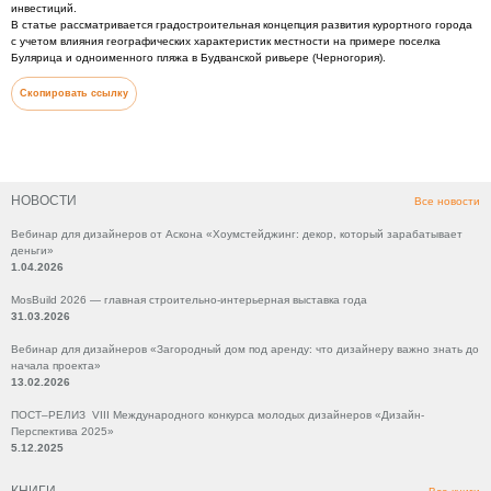
инвестиций.
В статье рассматривается градостроительная концепция развития курортного города
с учетом влияния географических характеристик местности на примере поселка
Булярица и одноименного пляжа в Будванской ривьере (Черногория).
Скопировать ссылку
НОВОСТИ
Все новости
Вебинар для дизайнеров от Аскона «Хоумстейджинг: декор, который зарабатывает
деньги»
1.04.2026
MosBuild 2026 — главная строительно-интерьерная выставка года
31.03.2026
Вебинар для дизайнеров «Загородный дом под аренду: что дизайнеру важно знать до
начала проекта»
13.02.2026
ПОСТ–РЕЛИЗ VIII Международного конкурса молодых дизайнеров «Дизайн-
Перспектива 2025»
5.12.2025