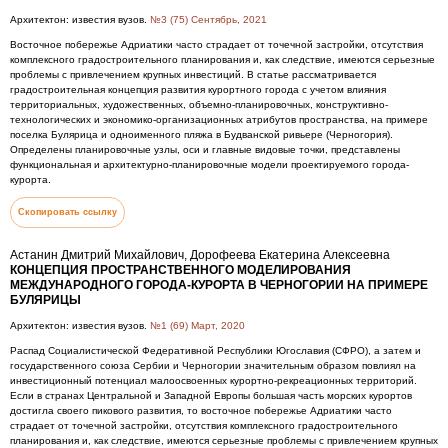
Архитектон: известия вузов.
№3 (75) Сентябрь, 2021
Восточное побережье Адриатики часто страдает от точечной застройки, отсутствия
комплексного градостроительного планирования и, как следствие, имеются серьезные
проблемы с привлечением крупных инвестиций. В статье рассматривается
градостроительная концепция развития курортного города с учетом влияния
территориальных, художественных, объемно-планировочных, конструктивно-
технологических и экономико-организационных атрибутов пространства, на примере
поселка Булярица и одноименного пляжа в Будванской ривьере (Черногория).
Определены планировочные узлы, оси и главные видовые точки, представлены
функциональная и архитектурно-планировочные модели проектируемого города-
курорта.
Скопировать ссылку
Астанин Дмитрий Михайлович, Дорофеева Екатерина Алексеевна
КОНЦЕПЦИЯ ПРОСТРАНСТВЕННОГО МОДЕЛИРОВАНИЯ
МЕЖДУНАРОДНОГО ГОРОДА-КУРОРТА В ЧЕРНОГОРИИ НА ПРИМЕРЕ
БУЛЯРИЦЫ
Архитектон: известия вузов.
№1 (69) Март, 2020
Распад Социалистической Федеративной Республики Югославия (СФРО), а затем и
государственного союза Сербии и Черногории значительным образом повлиял на
инвестиционный потенциал малоосвоенных курортно-рекреационных территорий.
Если в странах Центральной и Западной Европы большая часть морских курортов
достигла своего пикового развития, то восточное побережье Адриатики часто
страдает от точечной застройки, отсутствия комплексного градостроительного
планирования и, как следствие, имеются серьезные проблемы с привлечением крупных