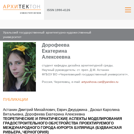
АРХИ
ТЕК
ТОН
ISSN 1990-4126
ИЗВЕСТИЯ ВУЗОВ
Уральский государственный архитектурно-художественный
Главная
университет
Дорофеева
Екатерина
Алексеевна
студент кафедры дизайна архитектурной среды,
Научный руководитель: ст. преп. Д.М. Астанин
ФГБОУ ВО «Череповецкий государственный университет»,
Россия, Череповец, e-mail:
artyushova.cat@yandex.ru
ПУБЛИКАЦИИ
Астанин Дмитрий Михайлович, Еврич Джурджина , Даскал Каролина
Витальевна, Дорофеева Екатерина Алексеевна
ТЕОРЕТИЧЕСКИЕ И ПРАКТИЧЕСКИЕ АСПЕКТЫ МОДЕЛИРОВАНИЯ
ГРАДОСТРОИТЕЛЬНОГО ОБУСТРОЙСТВА ПРОЕКТИРУЕМОГО
МЕЖДУНАРОДНОГО ГОРОДА-КУРОРТА БУЛЯРИЦА (БУДВАНСКАЯ
РИВЬЕРА, ЧЕРНОГОРИЯ)