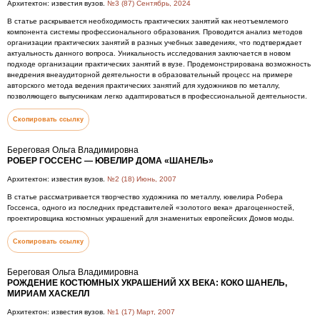
Архитектон: известия вузов.
№3 (87) Сентябрь, 2024
В статье раскрывается необходимость практических занятий как неотъемлемого
компонента системы профессионального образования. Проводится анализ методов
организации практических занятий в разных учебных заведениях, что подтверждает
актуальность данного вопроса. Уникальность исследования заключается в новом
подходе организации практических занятий в вузе. Продемонстрирована возможность
внедрения внеаудиторной деятельности в образовательный процесс на примере
авторского метода ведения практических занятий для художников по металлу,
позволяющего выпускникам легко адаптироваться в профессиональной деятельности.
Скопировать ссылку
Береговая Ольга Владимировна
РОБЕР ГОССЕНС ― ЮВЕЛИР ДОМА «ШАНЕЛЬ»
Архитектон: известия вузов.
№2 (18) Июнь, 2007
В статье рассматривается творчество художника по металлу, ювелира Робера
Госсенса, одного из последних представителей «золотого века» драгоценностей,
проектировщика костюмных украшений для знаменитых европейских Домов моды.
Скопировать ссылку
Береговая Ольга Владимировна
РОЖДЕНИЕ КОСТЮМНЫХ УКРАШЕНИЙ XX ВЕКА: КОКО ШАНЕЛЬ,
МИРИАМ ХАСКЕЛЛ
Архитектон: известия вузов.
№1 (17) Март, 2007