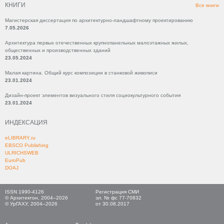
КНИГИ
Все книги
Магистерская диссертация по архитектурно-ландшафтному проектированию
7.05.2026
Архитектура первых отечественных крупнопанельных малоэтажных жилых,
общественных и производственных зданий
23.05.2024
Малая картина. Общий курс композиции в станковой живописи
23.01.2024
Дизайн-проект элементов визуального стиля социокультурного события
23.01.2024
ИНДЕКСАЦИЯ
eLIBRARY.ru
EBSCO Publishing
ULRICHSWEB
EuroPub
DOAJ
ISSN 1990-4126
Регистрация СМИ
© Архитектон, 2004–2026
эл. № фс 77-70832
© УрГАХУ, 2004–2026
от 30.08.2017