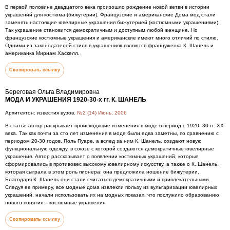
В первой половине двадцатого века произошло рождение новой ветви в истории
украшений для костюма (бижутерии). Французские и американские Дома мод стали
заменять настоящие ювелирные украшения бижутерией (костюмными украшениями).
Так украшение становится демократичным и доступным любой женщине. Но
французские костюмные украшения и американские имеют много отличий по стилю.
Одними из законодателей стиля в украшениях являются француженка К. Шанель и
американка Мириам Хаскелл.
Скопировать ссылку
Береговая Ольга Владимировна
МОДА И УКРАШЕНИЯ 1920-30-х гг. К. ШАНЕЛЬ
Архитектон: известия вузов.
№2 (14) Июнь, 2006
В статье автор раскрывает происходящие изменения в моде в период с 1920 -30 гг. XX
века. Так как почти за сто лет изменения в моде были едва заметны, по сравнению с
периодом 20-30 годов, Поль Пуаре, а вслед за ним К. Шанель, создают новую
функциональную одежду, в союзе с которой создаются демократичные ювелирные
украшения. Автор рассказывает о появлении костюмных украшений, которые
сформировались в противовес высокому ювелирному искусству, а также о К. Шанель,
которая сыграла в этом роль пионера: она предложила ношение бижутерии.
Благодаря К. Шанель они стали считаться демократичными и привлекательными.
Следуя ее примеру, все модные дома извлекли пользу из вульгаризации ювелирных
украшений, начали использовать их на модных показах, что послужило образованию
нового понятия – костюмные украшения.
Скопировать ссылку