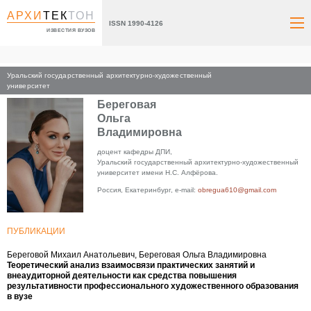
АРХИ
ТЕК
ТОН
ISSN 1990-4126
ИЗВЕСТИЯ ВУЗОВ
Уральский государственный архитектурно-художественный
Главная
университет
Береговая
Ольга
Владимировна
доцент кафедры ДПИ,
Уральский государственный архитектурно-художественный
университет имени Н.С. Алфёрова.
Россия, Екатеринбург, e-mail:
obregua610@gmail.com
ПУБЛИКАЦИИ
Береговой Михаил Анатольевич, Береговая Ольга Владимировна
Теоретический анализ взаимосвязи практических занятий и
внеаудиторной деятельности как средства повышения
результативности профессионального художественного образования
в вузе