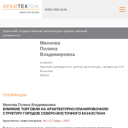
АРХИ
ТЕК
ТОН
ISSN 1990-4126
ИЗВЕСТИЯ ВУЗОВ
Уральский государственный архитектурно-художественный
Главная
университет
Михнова
Полина
Владимировна
аспирант.
Научный руководитель: доктор архитектуры, профессор Л.Н.
Вольская.
НГАХА
,
ПУБЛИКАЦИИ
Михнова Полина Владимировна
ВЛИЯНИЕ ТОРГОВЛИ НА АРХИТЕКТУРНО-ПЛАНИРОВОЧНУЮ
СТРУКТУРУ ГОРОДОВ СЕВЕРО-ВОСТОЧНОГО КАЗАХСТАНА
Архитектон: известия вузов.
№1 (17) Март, 2007
В статье анализируется роль торговли в развитии городов северо-восточного