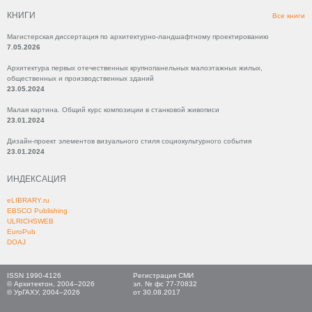
КНИГИ
Все книги
Магистерская диссертация по архитектурно-ландшафтному проектированию
7.05.2026
Архитектура первых отечественных крупнопанельных малоэтажных жилых,
общественных и производственных зданий
23.05.2024
Малая картина. Общий курс композиции в станковой живописи
23.01.2024
Дизайн-проект элементов визуального стиля социокультурного события
23.01.2024
ИНДЕКСАЦИЯ
eLIBRARY.ru
EBSCO Publishing
ULRICHSWEB
EuroPub
DOAJ
ISSN 1990-4126
Регистрация СМИ
© Архитектон, 2004–2026
эл. № фс 77-70832
© УрГАХУ, 2004–2026
от 30.08.2017