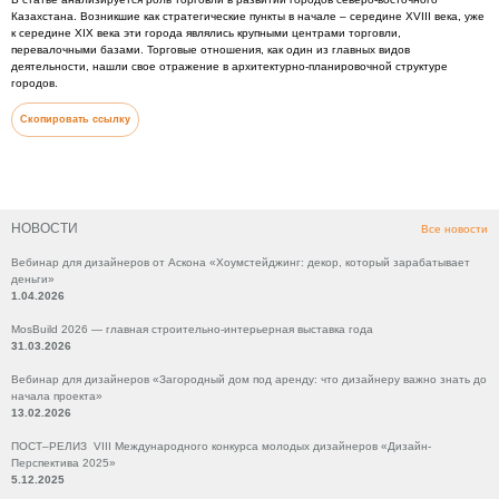
Казахстана. Возникшие как стратегические пункты в начале – середине ХVIII века, уже
к середине ХIХ века эти города являлись крупными центрами торговли,
перевалочными базами. Торговые отношения, как один из главных видов
деятельности, нашли свое отражение в архитектурно-планировочной структуре
городов.
Скопировать ссылку
НОВОСТИ
Все новости
Вебинар для дизайнеров от Аскона «Хоумстейджинг: декор, который зарабатывает
деньги»
1.04.2026
MosBuild 2026 — главная строительно-интерьерная выставка года
31.03.2026
Вебинар для дизайнеров «Загородный дом под аренду: что дизайнеру важно знать до
начала проекта»
13.02.2026
ПОСТ–РЕЛИЗ VIII Международного конкурса молодых дизайнеров «Дизайн-
Перспектива 2025»
5.12.2025