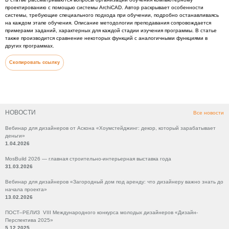
проектированию с помощью системы ArchiCAD. Автор раскрывает особенности
системы, требующие специального подхода при обучении, подробно останавливаясь
на каждом этапе обучения. Описание методологии преподавания сопровождается
примерами заданий, характерных для каждой стадии изучения программы. В статье
также производится сравнение некоторых функций с аналогичными функциями в
других программах.
Скопировать ссылку
НОВОСТИ
Все новости
Вебинар для дизайнеров от Аскона «Хоумстейджинг: декор, который зарабатывает
деньги»
1.04.2026
MosBuild 2026 — главная строительно-интерьерная выставка года
31.03.2026
Вебинар для дизайнеров «Загородный дом под аренду: что дизайнеру важно знать до
начала проекта»
13.02.2026
ПОСТ–РЕЛИЗ VIII Международного конкурса молодых дизайнеров «Дизайн-
Перспектива 2025»
5.12.2025