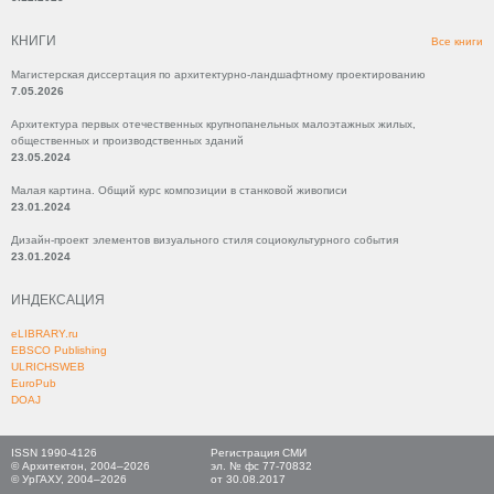
КНИГИ
Все книги
Магистерская диссертация по архитектурно-ландшафтному проектированию
7.05.2026
Архитектура первых отечественных крупнопанельных малоэтажных жилых,
общественных и производственных зданий
23.05.2024
Малая картина. Общий курс композиции в станковой живописи
23.01.2024
Дизайн-проект элементов визуального стиля социокультурного события
23.01.2024
ИНДЕКСАЦИЯ
eLIBRARY.ru
EBSCO Publishing
ULRICHSWEB
EuroPub
DOAJ
ISSN 1990-4126
Регистрация СМИ
© Архитектон, 2004–2026
эл. № фс 77-70832
© УрГАХУ, 2004–2026
от 30.08.2017