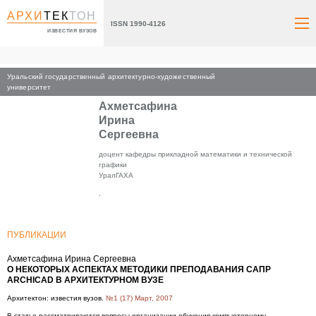
АРХИ
ТЕК
ТОН
ISSN 1990-4126
ИЗВЕСТИЯ ВУЗОВ
Уральский государственный архитектурно-художественный
Главная
университет
Ахметсафина
Ирина
Сергеевна
доцент кафедры прикладной математики и технической
графики
УралГАХА
,
ПУБЛИКАЦИИ
Ахметсафина Ирина Сергеевна
О НЕКОТОРЫХ АСПЕКТАХ МЕТОДИКИ ПРЕПОДАВАНИЯ САПР
ARCHICAD В АРХИТЕКТУРНОМ ВУЗЕ
Архитектон: известия вузов.
№1 (17) Март, 2007
В статье рассматриваются вопросы организации обучения компьютерному