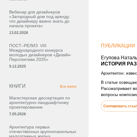
Вебинар для дизайнеров
«Загородный дом под аренду:
что дизайнеру важно знать до
начала проекта»
13.02.2026
ПОСТ–РЕЛИЗ VIII
ПУБЛИКАЦИИ
Международного конкурса
молодых дизайнеров «Дизайн-
Егупова Натал
Перспектива 2025»
ИСТОРИЯ РАЗ
5.12.2025
Архитектон: извес
В статье освещаю
КНИГИ
Все книги
Рассматривает во
вопросы композиц
Магистерская диссертация по
архитектурно-ландшафтному
Скопировать ссы
проектированию
7.05.2026
Архитектура первых
отечественных крупнопанельных
малоэтажных жилых,