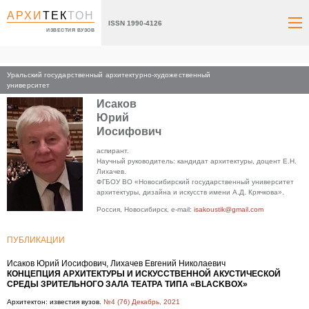
АРХИ
ТЕК
ТОН
ISSN 1990-4126
ИЗВЕСТИЯ ВУЗОВ
Уральский государственный архитектурно-художественный
Главная
университет
Исаков
Юрий
Иосифович
аспирант.
Научный руководитель: кандидат архитектуры, доцент Е.Н.
Лихачев.
ФГБОУ ВО «Новосибирский государственный университет
архитектуры, дизайна и искусств имени А.Д. Крячкова».
Россия, Новосибирск, e-mail:
isakoustik@gmail.com
ПУБЛИКАЦИИ
Исаков Юрий Иосифович, Лихачев Евгений Николаевич
КОНЦЕПЦИЯ АРХИТЕКТУРЫ И ИСКУССТВЕННОЙ АКУСТИЧЕСКОЙ
СРЕДЫ ЗРИТЕЛЬНОГО ЗАЛА ТЕАТРА ТИПА «BLACKBOX»
Архитектон: известия вузов.
№4 (76) Декабрь, 2021