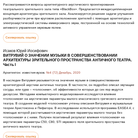
Рассматриваются вопросы архитектурного акустического проектирования
театрального зрительного зала типа «BlackBox». Предлагается междисциплинарная
концепция архитектуры зрительного зала. Анализируется решение задачи улучшения
разборчивости речи при круговом расположении зрителей с помощью архитектуры и
электроакустической системы иммерсивного звука, построенной на основе технологий
активного управления звуковым полем.
Скопировать ссылку
Исаков Юрий Иосифович
ВИТРУВИЙ О ЗНАЧЕНИИ МУЗЫКИ В СОВЕРШЕНСТВОВАНИИ
АРХИТЕКТУРЫ ЗРИТЕЛЬНОГО ПРОСТРАНСТВА АНТИЧНОГО ТЕАТРА.
Часть I
Архитектон: известия вузов.
№4 (72) Декабрь, 2020
В наследии Витрувия указывается на значение музыки в совершенствовании
архитектурной акустики античных театров. В частности, он подробно описал звучащие
сосуды, или ηχεια – «голосники», об эффективности которых до сих пор ведутся
дискуссии. Методами компьютерного моделирования исследуется влияние
«голосников» на акустические параметры малого классического греческого античного
театра. В создании моделей «голосников» учтены описания Витрувия и музыкальные
теории Аристоксена и Пифагора. В исследовании используется программа EASE4.4, с
помощью которой рассчитываются акустические параметры малого театра без
«голосников» и с ними. Получен позитивный результат влияния «голосников» на
акустические параметры С50, C80, STI звукового поля зрительного пространства
античного малого театра.
Скопировать ссылку