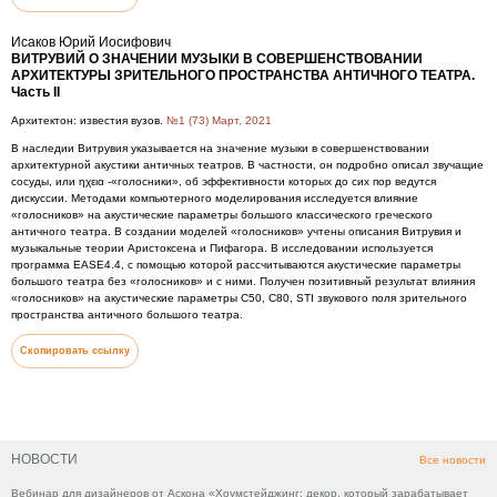
Исаков Юрий Иосифович
ВИТРУВИЙ О ЗНАЧЕНИИ МУЗЫКИ В СОВЕРШЕНСТВОВАНИИ
АРХИТЕКТУРЫ ЗРИТЕЛЬНОГО ПРОСТРАНСТВА АНТИЧНОГО ТЕАТРА.
Часть II
Архитектон: известия вузов.
№1 (73) Март, 2021
В наследии Витрувия указывается на значение музыки в совершенствовании
архитектурной акустики античных театров. В частности, он подробно описал звучащие
сосуды, или ηχεια -«голосники», об эффективности которых до сих пор ведутся
дискуссии. Методами компьютерного моделирования исследуется влияние
«голосников» на акустические параметры большого классического греческого
античного театра. В создании моделей «голосников» учтены описания Витрувия и
музыкальные теории Аристоксена и Пифагора. В исследовании используется
программа EASE4.4, с помощью которой рассчитываются акустические параметры
большого театра без «голосников» и с ними. Получен позитивный результат влияния
«голосников» на акустические параметры C50, C80, STI звукового поля зрительного
пространства античного большого театра.
Скопировать ссылку
НОВОСТИ
Все новости
Вебинар для дизайнеров от Аскона «Хоумстейджинг: декор, который зарабатывает