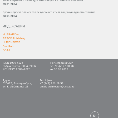
Малая картина. Общий курс композиции в станковой живописи
23.01.2024
Дизайн-проект элементов визуального стиля социокультурного события
23.01.2024
ИНДЕКСАЦИЯ
eLIBRARY.ru
EBSCO Publishing
ULRICHSWEB
EuroPub
DOAJ
ISSN 1990-4126
Регистрация СМИ
© Архитектон, 2004–2026
эл. № фс 77-70832
© УрГАХУ, 2004–2026
от 30.08.2017
Адрес:
Тел./ факс
620075, Екатеринбург,
+7 (343) 221-29-53
ул. К. Либкнехта, 23
email: architecton@usaaa.ru
6+