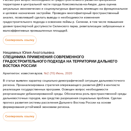
территории в центральной части города Комсомольска-на-Амуре, дана оценка
актуальных экономических и социокультурных факторов, влияющих на функциональное
и целевое назначение застройки. Проведен многофакторный пространственный
анализ, позволивший сделать выводы о необходимости изменения
градостроительного подхода к освоению поймы р. Силинки, в том числе повышение
уровня транспортной доступности Силинского парка, ревитализации заброшенных и
малоэффективных промышленных площадей.
Скопировать ссылку
Нищимных Юлия Анатольевна
СПЕЦИФИКА ПРИМЕНЕНИЯ СОВРЕМЕННОГО
ГРАДОСТРОИТЕЛЬНОГО ПОДХОДА НА ТЕРРИТОРИИ ДАЛЬНЕГО
ВОСТОКА РОССИИ
Архитектон: известия вузов.
№2 (70) Июнь, 2020
В статье выявлен характер социально-демографической ситуации дальневосточного
региона. Проанализирована стратегия опережающего развития ДФО в контексте
реализации государственных программ. Освещен вопрос необходимости
реорганизации урбанизированной среды. Обозначена роль пространственной среды
дальневосточных городов, как средство разрешения социальных проблем. Сделан
прогноз развития системы расселения Дальнего Востока России на основе
формирования устойчивой экономики региона.
Скопировать ссылку