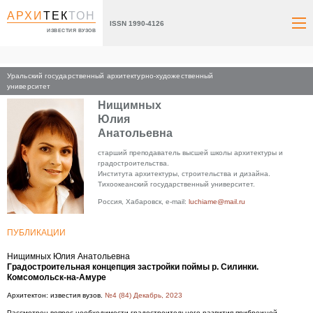
АРХИ
ТЕК
ТОН
ISSN 1990-4126
ИЗВЕСТИЯ ВУЗОВ
Уральский государственный архитектурно-художественный
Главная
университет
Нищимных
Юлия
Анатольевна
старший преподаватель высшей школы архитектуры и
градостроительства.
Института архитектуры, строительства и дизайна.
Тихоокеанский государственный университет.
Россия, Хабаровск, e-mail:
luchiame@mail.ru
ПУБЛИКАЦИИ
Нищимных Юлия Анатольевна
Градостроительная концепция застройки поймы р. Силинки.
Комсомольск-на-Амуре
Архитектон: известия вузов.
№4 (84) Декабрь, 2023
Рассмотрен вопрос необходимости градостроительного развития прибрежной