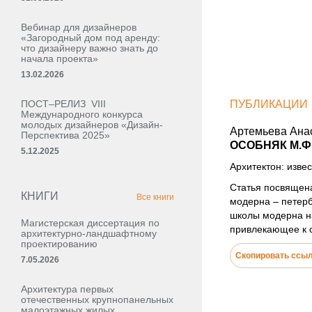
Вебинар для дизайнеров
«Загородный дом под аренду:
что дизайнеру важно знать до
начала проекта»
13.02.2026
ПОСТ–РЕЛИЗ VIII
ПУБЛИКАЦИИ
Международного конкурса
молодых дизайнеров «Дизайн-
Артемьева Ана
Перспектива 2025»
ОСОБНЯК М.Ф
5.12.2025
Архитектон: извес
Статья посвящена
КНИГИ
Все книги
модерна – петерб
школы модерна на
Магистерская диссертация по
привлекающее к 
архитектурно-ландшафтному
проектированию
Скопировать ссы
7.05.2026
Архитектура первых
отечественных крупнопанельных
малоэтажных жилых,