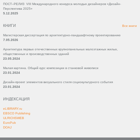
ПОСТ–РЕЛИЗ VIII Международного конкурса молодых дизайнеров «Дизайн-
Перспектива 2025»
5.12.2025
КНИГИ
Все книги
Магистерская диссертация по архитектурно-ландшафтному проектированию
7.05.2026
Архитектура первых отечественных крупнопанельных малоэтажных жилых,
общественных и производственных зданий
23.05.2024
Малая картина. Общий курс композиции в станковой живописи
23.01.2024
Дизайн-проект элементов визуального стиля социокультурного события
23.01.2024
ИНДЕКСАЦИЯ
eLIBRARY.ru
EBSCO Publishing
ULRICHSWEB
EuroPub
DOAJ