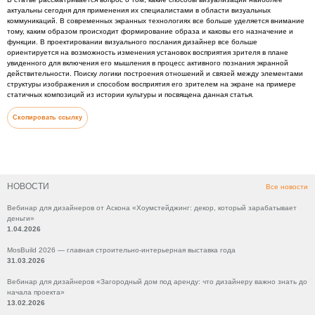
актуальны сегодня для применения их специалистами в области визуальных
коммуникаций. В современных экранных технологиях все больше уделяется внимание
тому, каким образом происходит формирование образа и каковы его назначение и
функции. В проектировании визуального послания дизайнер все больше
ориентируется на возможность изменения установок восприятия зрителя в плане
увиденного для включения его мышления в процесс активного познания экранной
действительности. Поиску логики построения отношений и связей между элементами
структуры изображения и способом восприятия его зрителем на экране на примере
статичных композиций из истории культуры и посвящена данная статья.
Скопировать ссылку
НОВОСТИ
Все новости
Вебинар для дизайнеров от Аскона «Хоумстейджинг: декор, который зарабатывает
деньги»
1.04.2026
MosBuild 2026 — главная строительно-интерьерная выставка года
31.03.2026
Вебинар для дизайнеров «Загородный дом под аренду: что дизайнеру важно знать до
начала проекта»
13.02.2026