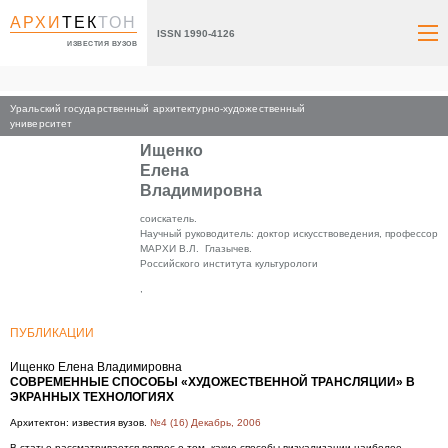
АРХИ
ТЕК
ТОН
ISSN 1990-4126
ИЗВЕСТИЯ ВУЗОВ
Уральский государственный архитектурно-художественный
Главная
университет
Ищенко
Елена
Владимировна
соискатель.
Научный руководитель: доктор искусствоведения, профессор
МАРХИ В.Л. Глазычев.
Российского института культурологи
,
ПУБЛИКАЦИИ
Ищенко Елена Владимировна
СОВРЕМЕННЫЕ СПОСОБЫ «ХУДОЖЕСТВЕННОЙ ТРАНСЛЯЦИИ» В
ЭКРАННЫХ ТЕХНОЛОГИЯХ
Архитектон: известия вузов.
№4 (16) Декабрь, 2006
В статье рассматривается вопрос о том, какие способы визуализации наиболее