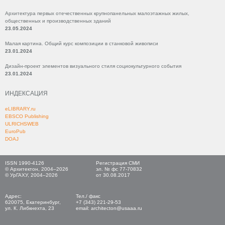
Архитектура первых отечественных крупнопанельных малоэтажных жилых,
общественных и производственных зданий
23.05.2024
Малая картина. Общий курс композиции в станковой живописи
23.01.2024
Дизайн-проект элементов визуального стиля социокультурного события
23.01.2024
ИНДЕКСАЦИЯ
eLIBRARY.ru
EBSCO Publishing
ULRICHSWEB
EuroPub
DOAJ
ISSN 1990-4126
Регистрация СМИ
© Архитектон, 2004–2026
эл. № фс 77-70832
© УрГАХУ, 2004–2026
от 30.08.2017
Адрес:
Тел./ факс
620075, Екатеринбург,
+7 (343) 221-29-53
ул. К. Либкнехта, 23
email: architecton@usaaa.ru