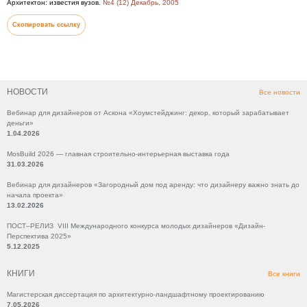
Архитектон: известия вузов.
№4 (12) Декабрь, 2005
Скопировать ссылку
НОВОСТИ
Все новости
Вебинар для дизайнеров от Аскона «Хоумстейджинг: декор, который зарабатывает
деньги»
1.04.2026
MosBuild 2026 — главная строительно-интерьерная выставка года
31.03.2026
Вебинар для дизайнеров «Загородный дом под аренду: что дизайнеру важно знать до
начала проекта»
13.02.2026
ПОСТ–РЕЛИЗ VIII Международного конкурса молодых дизайнеров «Дизайн-
Перспектива 2025»
5.12.2025
КНИГИ
Все книги
Магистерская диссертация по архитектурно-ландшафтному проектированию
7.05.2026