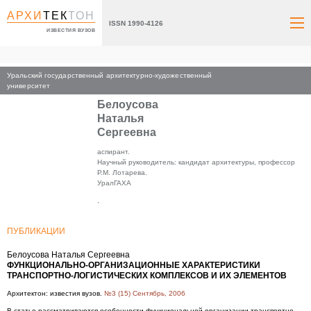
АРХИ
ТЕК
ТОН
ISSN 1990-4126
ИЗВЕСТИЯ ВУЗОВ
Уральский государственный архитектурно-художественный
Главная
университет
Белоусова
Наталья
Сергеевна
аспирант.
Научный руководитель: кандидат архитектуры, профессор
Р.М. Лотарева.
УралГАХА
,
ПУБЛИКАЦИИ
Белоусова Наталья Сергеевна
ФУНКЦИОНАЛЬНО-ОРГАНИЗАЦИОННЫЕ ХАРАКТЕРИСТИКИ
ТРАНСПОРТНО-ЛОГИСТИЧЕСКИХ КОМПЛЕКСОВ И ИХ ЭЛЕМЕНТОВ
Архитектон: известия вузов.
№3 (15) Сентябрь, 2006
В статье рассматриваются особенности функциональной организации транспортно-