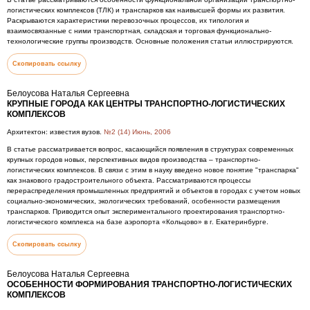
логистических комплексов (ТЛК) и транспарков как наивысшей формы их развития.
Раскрываются характеристики перевозочных процессов, их типология и
взаимосвязанные с ними транспортная, складская и торговая функционально-
технологические группы производств. Основные положения статьи иллюстрируются.
Скопировать ссылку
Белоусова Наталья Сергеевна
КРУПНЫЕ ГОРОДА КАК ЦЕНТРЫ ТРАНСПОРТНО-ЛОГИСТИЧЕСКИХ
КОМПЛЕКСОВ
Архитектон: известия вузов.
№2 (14) Июнь, 2006
В статье рассматривается вопрос, касающийся появления в структурах современных
крупных городов новых, перспективных видов производства – транспортно-
логистических комплексов. В связи с этим в науку введено новое понятие "транспарка"
как знакового градостроительного объекта. Рассматриваются процессы
перераспределения промышленных предприятий и объектов в городах с учетом новых
социально-экономических, экологических требований, особенности размещения
транспарков. Приводится опыт экспериментального проектирования транспортно-
логистического комплекса на базе аэропорта «Кольцово» в г. Екатеринбурге.
Скопировать ссылку
Белоусова Наталья Сергеевна
ОСОБЕННОСТИ ФОРМИРОВАНИЯ ТРАНСПОРТНО-ЛОГИСТИЧЕСКИХ
КОМПЛЕКСОВ