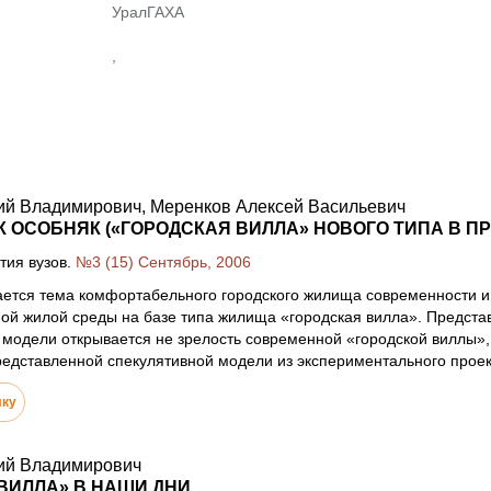
УралГАХА
,
ий Владимирович, Меренков Алексей Васильевич
К ОСОБНЯК («ГОРОДСКАЯ ВИЛЛА» НОВОГО ТИПА В П
тия вузов.
№3 (15) Сентябрь, 2006
ается тема комфортабельного городского жилища современности и
ой жилой среды на базе типа жилища «городская вилла». Представ
одели открывается не зрелость современной «городской виллы»,
едставленной спекулятивной модели из экспериментального проек
лку
ий Владимирович
ВИЛЛА» В НАШИ ДНИ