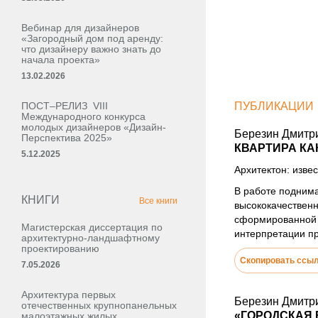
Вебинар для дизайнеров
«Загородный дом под аренду:
что дизайнеру важно знать до
начала проекта»
13.02.2026
ПОСТ–РЕЛИЗ VIII
ПУБЛИКАЦИИ
Международного конкурса
молодых дизайнеров «Дизайн-
Березин Дмитр
Перспектива 2025»
КВАРТИРА КА
5.12.2025
Архитектон: извес
В работе подним
КНИГИ
Все книги
высококачественн
сформированной м
Магистерская диссертация по
интерпретации пр
архитектурно-ландшафтному
проектированию
Скопировать ссы
7.05.2026
Архитектура первых
Березин Дмитр
отечественных крупнопанельных
«ГОРОДСКАЯ 
малоэтажных жилых,