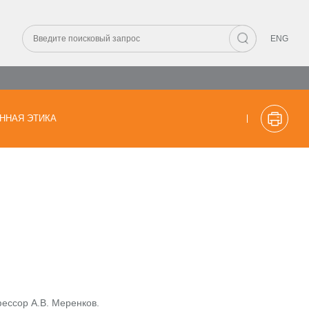
ENG
ННАЯ ЭТИКА
фессор А.В. Меренков.