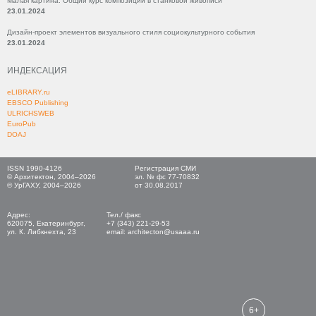
Малая картина. Общий курс композиции в станковой живописи
23.01.2024
Дизайн-проект элементов визуального стиля социокультурного события
23.01.2024
ИНДЕКСАЦИЯ
eLIBRARY.ru
EBSCO Publishing
ULRICHSWEB
EuroPub
DOAJ
ISSN 1990-4126
Регистрация СМИ
© Архитектон, 2004–2026
эл. № фс 77-70832
© УрГАХУ, 2004–2026
от 30.08.2017
Адрес:
Тел./ факс
620075, Екатеринбург,
+7 (343) 221-29-53
ул. К. Либкнехта, 23
email: architecton@usaaa.ru
6+