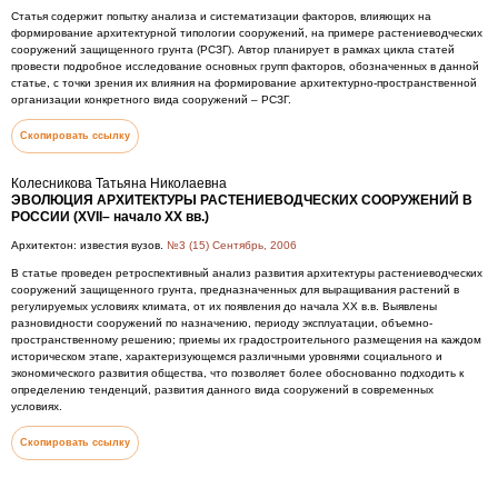
Статья содержит попытку анализа и систематизации факторов, влияющих на
формирование архитектурной типологии сооружений, на примере растениеводческих
сооружений защищенного грунта (РСЗГ). Автор планирует в рамках цикла статей
провести подробное исследование основных групп факторов, обозначенных в данной
статье, с точки зрения их влияния на формирование архитектурно-пространственной
организации конкретного вида сооружений – РСЗГ.
Скопировать ссылку
Колесникова Татьяна Николаевна
ЭВОЛЮЦИЯ АРХИТЕКТУРЫ РАСТЕНИЕВОДЧЕСКИХ СООРУЖЕНИЙ В
РОССИИ (XVII– начало XX вв.)
Архитектон: известия вузов.
№3 (15) Сентябрь, 2006
В статье проведен ретроспективный анализ развития архитектуры растениеводческих
сооружений защищенного грунта, предназначенных для выращивания растений в
регулируемых условиях климата, от их появления до начала XX в.в. Выявлены
разновидности сооружений по назначению, периоду эксплуатации, объемно-
пространственному решению; приемы их градостроительного размещения на каждом
историческом этапе, характеризующемся различными уровнями социального и
экономического развития общества, что позволяет более обоснованно подходить к
определению тенденций, развития данного вида сооружений в современных
условиях.
Скопировать ссылку