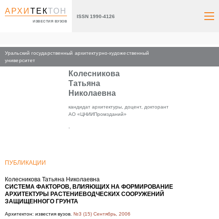
АРХИ
ТЕК
ТОН
ISSN 1990-4126
ИЗВЕСТИЯ ВУЗОВ
Уральский государственный архитектурно-художественный
Главная
университет
Колесникова
Татьяна
Николаевна
кандидат архитектуры, доцент, докторант
АО «ЦНИИПромзданий»
,
ПУБЛИКАЦИИ
Колесникова Татьяна Николаевна
СИСТЕМА ФАКТОРОВ, ВЛИЯЮЩИХ НА ФОРМИРОВАНИЕ
АРХИТЕКТУРЫ РАСТЕНИЕВОДЧЕСКИХ СООРУЖЕНИЙ
ЗАЩИЩЕННОГО ГРУНТА
Архитектон: известия вузов.
№3 (15) Сентябрь, 2006