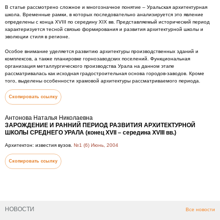
В статье рассмотрено сложное и многозначное понятие – Уральская архитектурная
школа. Временные рамки, в которых последовательно анализируется это явление
определены с конца XVIII по середину XIX вв. Представляемый исторический период
характеризуется тесной связью формирования и развития архитектурной школы и
эволюции стиля в регионе.
Особое внимание уделяется развитию архитектуры производственных зданий и
комплексов, а также планировке горнозаводских поселений. Функциональная
организация металлургического производства Урала на данном этапе
рассматривалась как исходная градостроительная основа городов-заводов. Кроме
того, выделены особенности храмовой архитектуры рассматриваемого периода.
Скопировать ссылку
Антонова Наталья Николаевна
ЗАРОЖДЕНИЕ И РАННИЙ ПЕРИОД РАЗВИТИЯ АРХИТЕКТУРНОЙ
ШКОЛЫ СРЕДНЕГО УРАЛА (конец XVII – середина XVIII вв.)
Архитектон: известия вузов.
№1 (6) Июнь, 2004
Скопировать ссылку
НОВОСТИ
Все новости