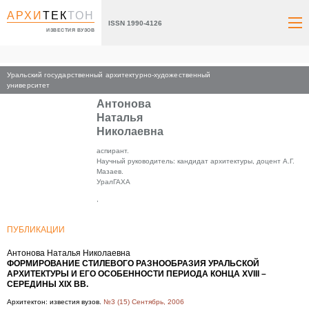
АРХИ
ТЕК
ТОН
ISSN 1990-4126
ИЗВЕСТИЯ ВУЗОВ
Уральский государственный архитектурно-художественный
Главная
университет
Антонова
Наталья
Николаевна
аспирант.
Научный руководитель: кандидат архитектуры, доцент А.Г.
Мазаев.
УралГАХА
,
ПУБЛИКАЦИИ
Антонова Наталья Николаевна
ФОРМИРОВАНИЕ СТИЛЕВОГО РАЗНООБРАЗИЯ УРАЛЬСКОЙ
АРХИТЕКТУРЫ И ЕГО ОСОБЕННОСТИ ПЕРИОДА КОНЦА XVIII –
СЕРЕДИНЫ XIX ВВ.
Архитектон: известия вузов.
№3 (15) Сентябрь, 2006