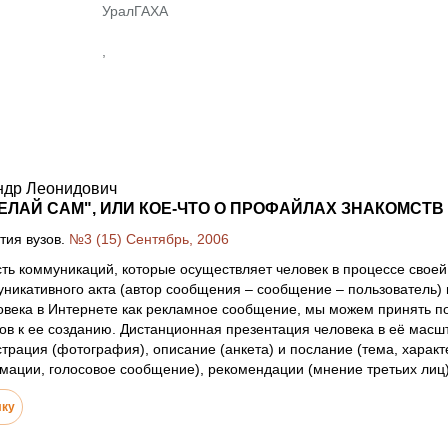
УралГАХА
,
ндр Леонидович
ЕЛАЙ САМ", ИЛИ КОЕ-ЧТО О ПРОФАЙЛАХ ЗНАКОМСТВ
тия вузов.
№3 (15) Сентябрь, 2006
ть коммуникаций, которые осуществляет человек в процессе своей
никативного акта (автор сообщения – сообщение – пользователь)
овека в Интернете как рекламное сообщение, мы можем принять п
в к ее созданию. Дистанционная презентация человека в её масшт
трация (фотография), описание (анкета) и послание (тема, характ
ации, голосовое сообщение), рекомендации (мнение третьих лиц)
лку