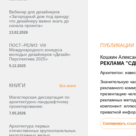
Вебинар для дизайнеров
«Загородный дом под аренду:
что дизайнеру важно знать до
начала проекта»
13.02.2026
ПОСТ–РЕЛИЗ VIII
ПУБЛИКАЦИИ
Международного конкурса
молодых дизайнеров «Дизайн-
Кошкин Алекса
Перспектива 2025»
РЕКЛАМА "СД
5.12.2025
Архитектон: извес
Значительную час
КНИГИ
Все книги
рекламного комму
презентацию чел
Магистерская диссертация по
рекламных методо
архитектурно-ландшафтному
компонент: иллюс
проектированию
приватной информ
7.05.2026
Скопировать ссы
Архитектура первых
отечественных крупнопанельных
малоэтажных жилых,