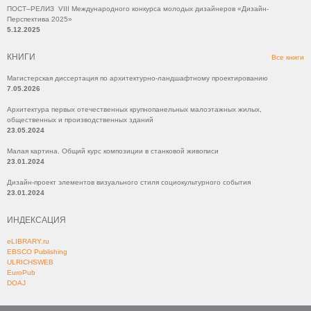
ПОСТ–РЕЛИЗ VIII Международного конкурса молодых дизайнеров «Дизайн-
Перспектива 2025»
5.12.2025
КНИГИ
Все книги
Магистерская диссертация по архитектурно-ландшафтному проектированию
7.05.2026
Архитектура первых отечественных крупнопанельных малоэтажных жилых,
общественных и производственных зданий
23.05.2024
Малая картина. Общий курс композиции в станковой живописи
23.01.2024
Дизайн-проект элементов визуального стиля социокультурного события
23.01.2024
ИНДЕКСАЦИЯ
eLIBRARY.ru
EBSCO Publishing
ULRICHSWEB
EuroPub
DOAJ