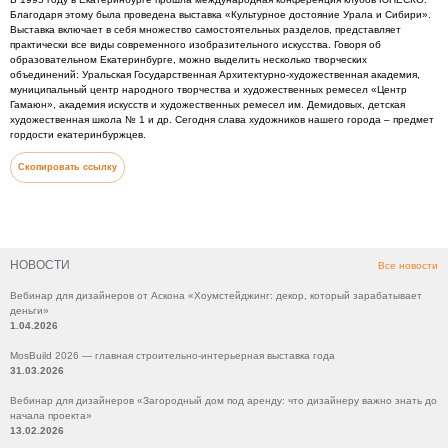
Благодаря этому была проведена выставка «Культурное достояние Урала и Сибири».
Выставка включает в себя множество самостоятельных разделов, представляет
практически все виды современного изобразительного искусства. Говоря об
образовательном Екатеринбурге, можно выделить несколько творческих
объединений: Уральская Государственная Архитектурно-художественная академия,
муниципальный центр народного творчества и художественных ремесел «Центр
Гамаюн», академия искусств и художественных ремесел им. Демидовых, детская
художественная школа № 1 и др. Сегодня слава художников нашего города – предмет
гордости екатеринбуржцев.
Скопировать ссылку
НОВОСТИ
Все новости
Вебинар для дизайнеров от Аскона «Хоумстейджинг: декор, который зарабатывает
деньги»
1.04.2026
MosBuild 2026 — главная строительно-интерьерная выставка года
31.03.2026
Вебинар для дизайнеров «Загородный дом под аренду: что дизайнеру важно знать до
начала проекта»
13.02.2026