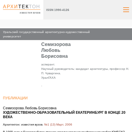
АРХИ
ТЕК
ТОН
ISSN 1990-4126
ИЗВЕСТИЯ ВУЗОВ
Уральский государственный архитектурно-художественный
Главная
университет
Семизорова
Любовь
Борисовна
аспирант.
Научный руководитель: кандидат архитектуры, профессор Н.
П. Чуваргина.
УралГАХА
,
ПУБЛИКАЦИИ
Семизорова Любовь Борисовна
ХУДОЖЕСТВЕННО-ОБРАЗОВАТЕЛЬНЫЙ ЕКАТЕРИНБУРГ В КОНЦЕ 20
ВЕКА
Архитектон: известия вузов.
№1 (13) Март, 2006
В 1995 году в Екатеринбурге прошла международная конференция клубов ЮНЕСКО.